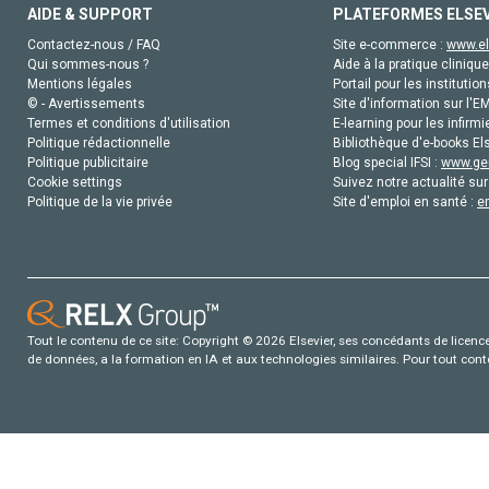
AIDE & SUPPORT
PLATEFORMES ELSE
Contactez-nous / FAQ
Site e-commerce :
www.el
Qui sommes-nous ?
Aide à la pratique clinique
Mentions légales
Portail pour les institution
© - Avertissements
Site d'information sur l'E
Termes et conditions d'utilisation
E-learning pour les infirmi
Politique rédactionnelle
Bibliothèque d'e-books Els
Politique publicitaire
Blog special IFSI :
www.gen
Cookie settings
Suivez notre actualité sur
Politique de la vie privée
Site d'emploi en santé :
e
Tout le contenu de ce site: Copyright © 2026 Elsevier, ses concédants de licence e
de données, a la formation en IA et aux technologies similaires. Pour tout con