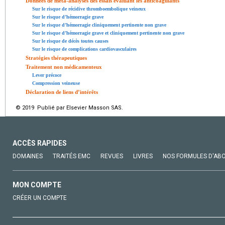
Données de méta-analyses des essais évaluant les anticoagulants
Sur le risque de récidive thromboembolique veineux
Sur le risque d’hémorragie grave
Sur le risque d’hémorragie cliniquement pertinente non grave
Sur le risque d’hémorragie grave et cliniquement pertinente non grave
Sur le risque de décès toutes causes
Sur le risque de complications cardiovasculaires
Stratégies thérapeutiques
Traitement non médicamenteux
Lever précoce
Compression veineuse
Déclaration de liens d’intérêts
© 2019 Publié par Elsevier Masson SAS.
ACCÈS RAPIDES
DOMAINES
TRAITÉS EMC
REVUES
LIVRES
NOS FORMULES D'AB
MON COMPTE
CRÉER UN COMPTE