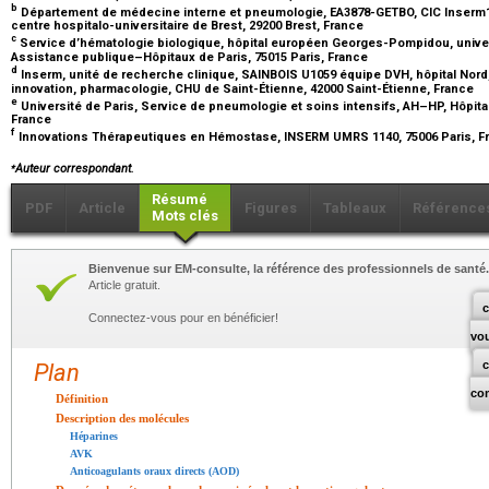
b
Département de médecine interne et pneumologie, EA3878-GETBO, CIC Inserm14
centre hospitalo-universitaire de Brest, 29200 Brest, France
c
Service d’hématologie biologique, hôpital européen Georges-Pompidou, univer
Assistance publique–Hôpitaux de Paris, 75015 Paris, France
d
Inserm, unité de recherche clinique, SAINBOIS U1059 équipe DVH, hôpital Nord,
innovation, pharmacologie, CHU de Saint-Étienne, 42000 Saint-Étienne, France
e
Université de Paris, Service de pneumologie et soins intensifs, AH–HP, Hôpit
France
f
Innovations Thérapeutiques en Hémostase, INSERM UMRS 1140, 75006 Paris, 
⁎
Auteur correspondant.
Résumé
PDF
Article
Figures
Tableaux
Référence
Mots clés
Bienvenue sur EM-consulte, la référence des professionnels de santé.
Article gratuit.
c
Connectez-vous pour en bénéficier!
vo
Plan
co
Définition
Description des molécules
Héparines
AVK
Anticoagulants oraux directs (AOD)