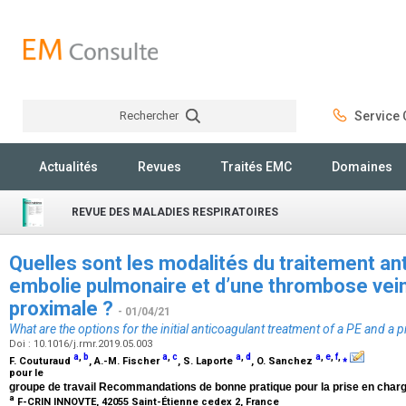
Rechercher
Service C
Rechercher
Actualités
Revues
Traités EMC
Domaines
REVUE DES MALADIES RESPIRATOIRES
Quelles sont les modalités du traitement anti
embolie pulmonaire et d’une thrombose ve
proximale ?
- 01/04/21
What are the options for the initial anticoagulant treatment of a PE and a
Doi : 10.1016/j.rmr.2019.05.003
a
,
b
a
,
c
a
,
d
a
,
e
,
f
,
⁎
F. Couturaud
, A.-M. Fischer
, S. Laporte
, O. Sanchez
pour le
groupe de travail Recommandations de bonne pratique pour la prise en char
a
F-CRIN INNOVTE, 42055 Saint-Étienne cedex 2, France