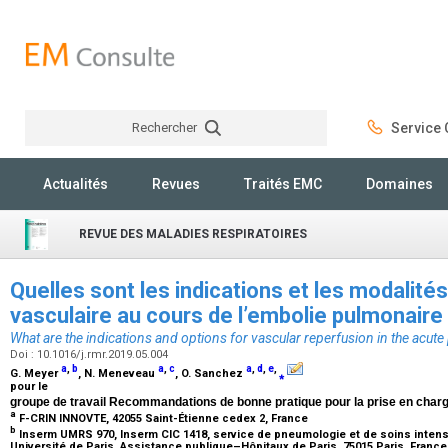
Rechercher
Service C
Rechercher
Actualités
Revues
Traités EMC
Domaines
REVUE DES MALADIES RESPIRATOIRES
Quelles sont les indications et les modalités
vasculaire au cours de l’embolie pulmonaire
What are the indications and options for vascular reperfusion in the acu
Doi : 10.1016/j.rmr.2019.05.004
a
,
b
a
,
c
a
,
d
,
e
,
G. Meyer
, N. Meneveau
, O. Sanchez
⁎
pour le
groupe de travail Recommandations de bonne pratique pour la prise en char
a
F-CRIN INNOVTE, 42055 Saint-Étienne cedex 2, France
b
Inserm UMRS 970, Inserm CIC 1418, service de pneumologie et de soins inten
Université de Paris, Assistance publique–Hôpitaux de Paris, 75015 Paris, Franc