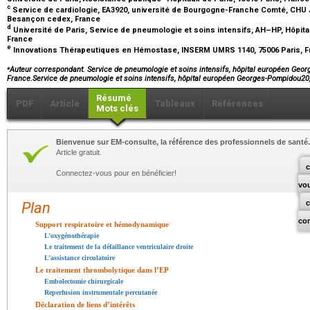
c
Service de cardiologie, EA3920, université de Bourgogne-Franche Comté, CHU 
Besançon cedex, France
d
Université de Paris, Service de pneumologie et soins intensifs, AH–HP, Hôpit
France
e
Innovations Thérapeutiques en Hémostase, INSERM UMRS 1140, 75006 Paris, 
⁎
Auteur correspondant. Service de pneumologie et soins intensifs, hôpital européen Geor
France.Service de pneumologie et soins intensifs, hôpital européen Georges-Pompidou2
Résumé
PDF
Article
Tableaux
Références
Mots clés
Bienvenue sur EM-consulte, la référence des professionnels de santé.
Article gratuit.
c
Connectez-vous pour en bénéficier!
vo
Plan
co
Support respiratoire et hémodynamique
L’oxygénothérapie
Le traitement de la défaillance ventriculaire droite
L’assistance circulatoire
Le traitement thrombolytique dans l’EP
Embolectomie chirurgicale
Reperfusion instrumentale percutanée
Déclaration de liens d’intérêts