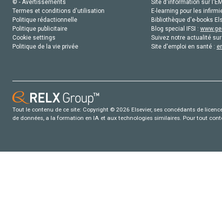
© - Avertissements
Site d'information sur l'E
Termes et conditions d'utilisation
E-learning pour les infirmi
Politique rédactionnelle
Bibliothèque d'e-books Els
Politique publicitaire
Blog special IFSI :
www.gen
Cookie settings
Suivez notre actualité sur
Politique de la vie privée
Site d'emploi en santé :
e
Tout le contenu de ce site: Copyright © 2026 Elsevier, ses concédants de licence e
de données, a la formation en IA et aux technologies similaires. Pour tout con