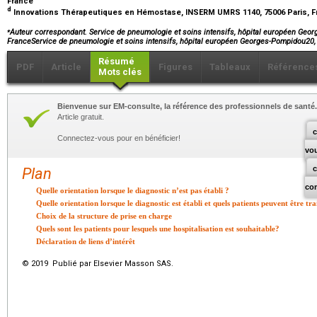
France
d
Innovations Thérapeutiques en Hémostase, INSERM UMRS 1140, 75006 Paris, 
⁎
Auteur correspondant. Service de pneumologie et soins intensifs, hôpital européen Geor
FranceService de pneumologie et soins intensifs, hôpital européen Georges-Pompidou20
Résumé
PDF
Article
Figures
Tableaux
Référence
Mots clés
Bienvenue sur EM-consulte, la référence des professionnels de santé.
Article gratuit.
c
Connectez-vous pour en bénéficier!
vo
Plan
co
Quelle orientation lorsque le diagnostic n’est pas établi ?
Quelle orientation lorsque le diagnostic est établi et quels patients peuvent être tr
Choix de la structure de prise en charge
Quels sont les patients pour lesquels une hospitalisation est souhaitable?
Déclaration de liens d’intérêt
© 2019 Publié par Elsevier Masson SAS.