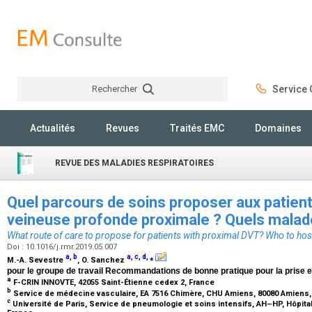
Rechercher
Service C
Rechercher
Actualités
Revues
Traités EMC
Domaines
REVUE DES MALADIES RESPIRATOIRES
Quel parcours de soins proposer aux patie
veineuse profonde proximale ? Quels malade
What route of care to propose for patients with proximal DVT? Who to hosp
Doi : 10.1016/j.rmr.2019.05.007
a
,
b
a
,
c
,
d
,
⁎
M.-A. Sevestre
, O. Sanchez
pour le groupe de travail Recommandations de bonne pratique pour la prise 
a
F-CRIN INNOVTE, 42055 Saint-Étienne cedex 2, France
b
Service de médecine vasculaire, EA 7516 Chimère, CHU Amiens, 80080 Amiens
c
Université de Paris, Service de pneumologie et soins intensifs, AH–HP, Hôpit