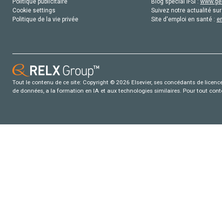
Politique publicitaire
Blog special IFSI :
www.gen
Cookie settings
Suivez notre actualité sur
Politique de la vie privée
Site d'emploi en santé :
e
Tout le contenu de ce site: Copyright © 2026 Elsevier, ses concédants de licence e
de données, a la formation en IA et aux technologies similaires. Pour tout con