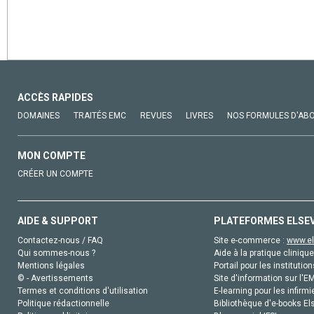
ACCÈS RAPIDES
DOMAINES
TRAITÉS EMC
REVUES
LIVRES
NOS FORMULES D'AB
MON COMPTE
CRÉER UN COMPTE
AIDE & SUPPORT
PLATEFORMES ELSE
Contactez-nous / FAQ
Site e-commerce :
www.el
Qui sommes-nous ?
Aide à la pratique clinique
Mentions légales
Portail pour les institution
© - Avertissements
Site d'information sur l'E
Termes et conditions d'utilisation
E-learning pour les infirmi
Politique rédactionnelle
Bibliothèque d'e-books Els