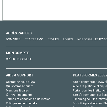
ACCÈS RAPIDES
DOMAINES
TRAITÉS EMC
REVUES
LIVRES
NOS FORMULES D'AB
MON COMPTE
CRÉER UN COMPTE
AIDE & SUPPORT
PLATEFORMES ELSE
Contactez-nous / FAQ
Site e-commerce :
www.el
Qui sommes-nous ?
Aide à la pratique clinique
Mentions légales
Portail pour les institution
© - Avertissements
Site d'information sur l'E
Termes et conditions d'utilisation
E-learning pour les infirmi
Politique rédactionnelle
Bibliothèque d'e-books Els