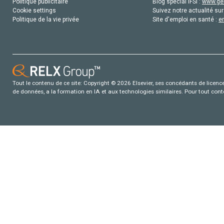
Politique publicitaire
Blog special IFSI :
www.gen
Cookie settings
Suivez notre actualité sur
Politique de la vie privée
Site d'emploi en santé :
e
Tout le contenu de ce site: Copyright © 2026 Elsevier, ses concédants de licence e
de données, a la formation en IA et aux technologies similaires. Pour tout con