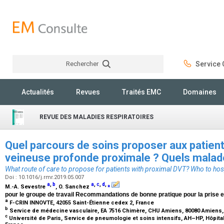
Rechercher
Service C
Rechercher
Actualités
Revues
Traités EMC
Domaines
REVUE DES MALADIES RESPIRATOIRES
Quel parcours de soins proposer aux patie
veineuse profonde proximale ? Quels malade
What route of care to propose for patients with proximal DVT? Who to hosp
Doi : 10.1016/j.rmr.2019.05.007
a
,
b
a
,
c
,
d
,
⁎
M.-A. Sevestre
, O. Sanchez
pour le groupe de travail Recommandations de bonne pratique pour la prise 
a
F-CRIN INNOVTE, 42055 Saint-Étienne cedex 2, France
b
Service de médecine vasculaire, EA 7516 Chimère, CHU Amiens, 80080 Amiens
c
Université de Paris, Service de pneumologie et soins intensifs, AH–HP, Hôpit