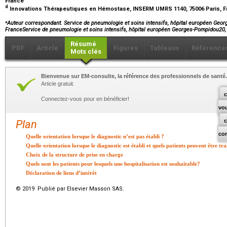
France
d
Innovations Thérapeutiques en Hémostase, INSERM UMRS 1140, 75006 Paris, 
⁎
Auteur correspondant. Service de pneumologie et soins intensifs, hôpital européen Geor
FranceService de pneumologie et soins intensifs, hôpital européen Georges-Pompidou20
Résumé
PDF
Article
Figures
Tableaux
Référence
Mots clés
Bienvenue sur EM-consulte, la référence des professionnels de santé.
Article gratuit.
c
Connectez-vous pour en bénéficier!
vo
Plan
co
Quelle orientation lorsque le diagnostic n’est pas établi ?
Quelle orientation lorsque le diagnostic est établi et quels patients peuvent être tr
Choix de la structure de prise en charge
Quels sont les patients pour lesquels une hospitalisation est souhaitable?
Déclaration de liens d’intérêt
© 2019 Publié par Elsevier Masson SAS.