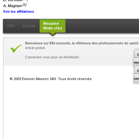
D. Vervloet
,
[1]
A. Magnan
Voir les affiliations
Résumé
PDF
Article
Mots clés
Bienvenue sur EM-consulte, la référence des professionnels de santé.
Article gratuit.
c
Connectez-vous pour en bénéficier!
vo
co
© 2003 Elsevier Masson SAS. Tous droits réservés.