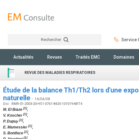
Rechercher
Service C
Rechercher
Actualités
Revues
Traités EMC
Domaines
REVUE DES MALADIES RESPIRATOIRES
Étude de la balance Th1/Th2 lors d'une expo
naturelle
- 16/04/08
Doi : RMR-01-2003-20-HS1-0761-8425-101019-ART4
[1]
M. El Biaze
,
[1]
V. Koscher
,
[1]
P. Dupuy
,
[1]
E. Mamessier
,
[1]
S. Boniface
,
[1]