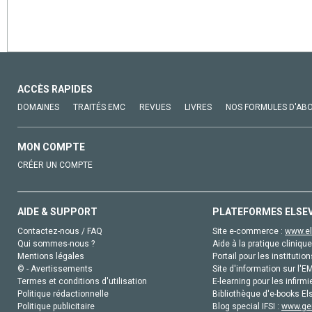
ACCÈS RAPIDES
DOMAINES
TRAITÉS EMC
REVUES
LIVRES
NOS FORMULES D'AB
MON COMPTE
CRÉER UN COMPTE
AIDE & SUPPORT
PLATEFORMES ELSE
Contactez-nous / FAQ
Site e-commerce :
www.el
Qui sommes-nous ?
Aide à la pratique clinique
Mentions légales
Portail pour les institution
© - Avertissements
Site d'information sur l'E
Termes et conditions d'utilisation
E-learning pour les infirmi
Politique rédactionnelle
Bibliothèque d'e-books Els
Politique publicitaire
Blog special IFSI :
www.gen