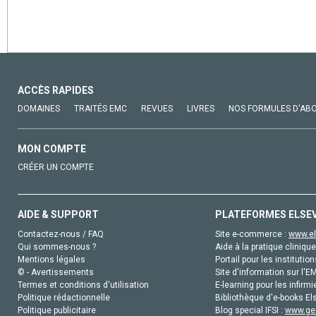
ACCÈS RAPIDES
DOMAINES
TRAITÉS EMC
REVUES
LIVRES
NOS FORMULES D'AB
MON COMPTE
CRÉER UN COMPTE
AIDE & SUPPORT
PLATEFORMES ELSE
Contactez-nous / FAQ
Site e-commerce :
www.el
Qui sommes-nous ?
Aide à la pratique clinique
Mentions légales
Portail pour les institution
© - Avertissements
Site d'information sur l'E
Termes et conditions d'utilisation
E-learning pour les infirmi
Politique rédactionnelle
Bibliothèque d'e-books Els
Politique publicitaire
Blog special IFSI :
www.gen