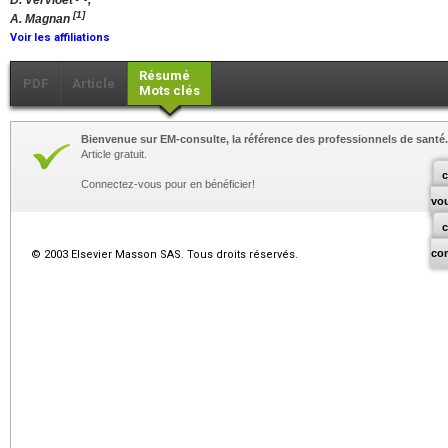
D. Vervloet
,
[1]
A. Magnan
Voir les affiliations
Résumé
PDF
Article
Mots clés
Bienvenue sur EM-consulte, la référence des professionnels de santé.
Article gratuit.
c
Connectez-vous pour en bénéficier!
vo
co
© 2003 Elsevier Masson SAS. Tous droits réservés.