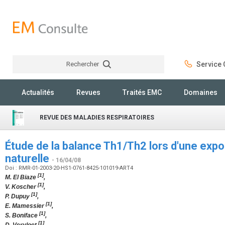
Rechercher
Service C
Rechercher
Actualités
Revues
Traités EMC
Domaines
REVUE DES MALADIES RESPIRATOIRES
Étude de la balance Th1/Th2 lors d'une expo
naturelle
- 16/04/08
Doi : RMR-01-2003-20-HS1-0761-8425-101019-ART4
[1]
M. El Biaze
,
[1]
V. Koscher
,
[1]
P. Dupuy
,
[1]
E. Mamessier
,
[1]
S. Boniface
,
[1]