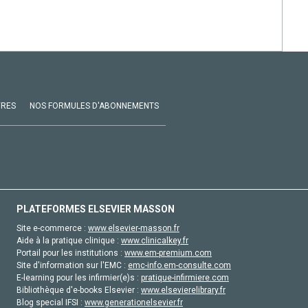
VRES
NOS FORMULES D'ABONNEMENTS
PLATEFORMES ELSEVIER MASSON
Site e-commerce :
www.elsevier-masson.fr
Aide à la pratique clinique :
www.clinicalkey.fr
Portail pour les institutions :
www.em-premium.com
Site d'information sur l'EMC :
emc-info.em-consulte.com
E-learning pour les infirmier(e)s :
pratique-infirmiere.com
Bibliothèque d'e-books Elsevier :
www.elsevierelibrary.fr
Blog special IFSI :
www.generationelsevier.fr