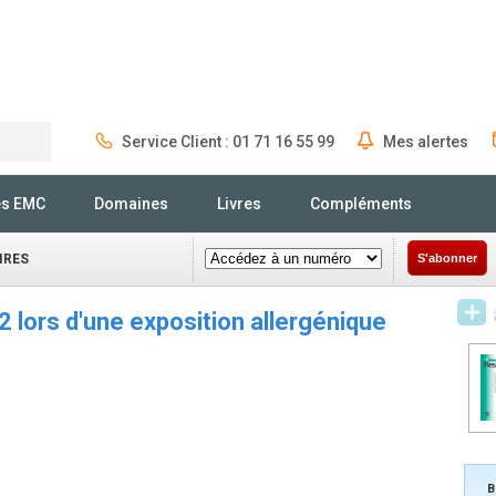
Service Client : 01 71 16 55 99
Mes alertes
Rechercher
és EMC
Domaines
Livres
Compléments
IRES
S'abonner
 lors d'une exposition allergénique
B