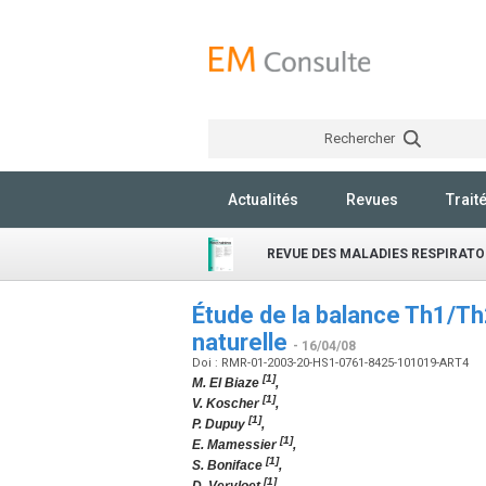
Rechercher
Actualités
Revues
Trait
REVUE DES MALADIES RESPIRATO
Étude de la balance Th1/Th2
naturelle
- 16/04/08
Doi : RMR-01-2003-20-HS1-0761-8425-101019-ART4
[1]
M. El Biaze
,
[1]
V. Koscher
,
[1]
P. Dupuy
,
[1]
E. Mamessier
,
[1]
S. Boniface
,
[1]