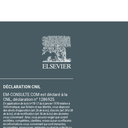
DÉCLARATION CNIL
EM-CONSULTE.COM est déclaré à la
CNIL, déclaration n° 1286925.
En application de la loi nº78-17 du 6 janvier 1978 relative à
l'informatique, aux fichiers et aux libertés, vous disposez
des droits d'opposition (art.26 de la loi), d'accès (art.34 à 38
de la loi), et de rectification (art.36 de la loi) des données
vous concernant. Ainsi, vous pouvez exiger que soient
rectifiées, complétées, clarifiées, mises à jour ou effacées
les informations vous concernant qui sont inexactes,
incomplètes, équivoques, périmées ou dont la collecte ou