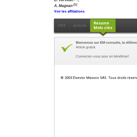
D. Vervloet
,
[1]
A. Magnan
Voir les affiliations
Résumé
PDF
Article
Mots clés
Bienvenue sur EM-consulte, la référen
Article gratuit.
Connectez-vous pour en bénéficier!
© 2003 Elsevier Masson SAS. Tous droits réser