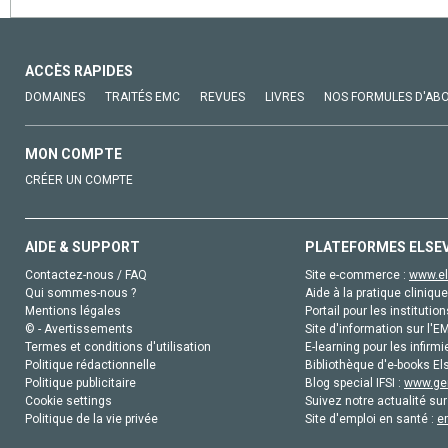
ACCÈS RAPIDES
DOMAINES
TRAITÉS EMC
REVUES
LIVRES
NOS FORMULES D'AB
MON COMPTE
CRÉER UN COMPTE
AIDE & SUPPORT
PLATEFORMES ELSE
Contactez-nous / FAQ
Site e-commerce :
www.el
Qui sommes-nous ?
Aide à la pratique clinique
Mentions légales
Portail pour les institution
© - Avertissements
Site d'information sur l'E
Termes et conditions d'utilisation
E-learning pour les infirmi
Politique rédactionnelle
Bibliothèque d'e-books Els
Politique publicitaire
Blog special IFSI :
www.gen
Cookie settings
Suivez notre actualité sur
Politique de la vie privée
Site d'emploi en santé :
e