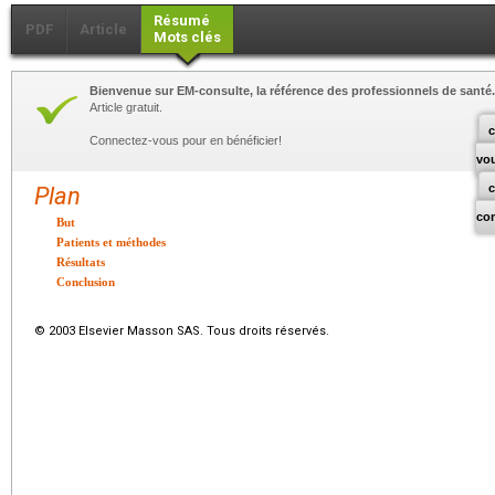
Résumé
PDF
Article
Mots clés
Bienvenue sur EM-consulte, la référence des professionnels de santé.
Article gratuit.
c
Connectez-vous pour en bénéficier!
vo
Plan
co
But
Patients et méthodes
Résultats
Conclusion
© 2003 Elsevier Masson SAS. Tous droits réservés.