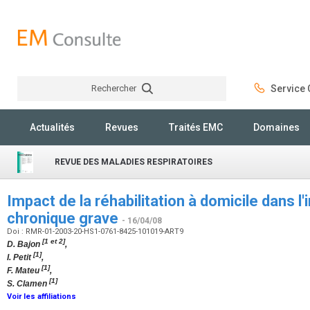
Rechercher
Service C
Rechercher
Actualités
Revues
Traités EMC
Domaines
REVUE DES MALADIES RESPIRATOIRES
Impact de la réhabilitation à domicile dans l'
chronique grave
- 16/04/08
Doi : RMR-01-2003-20-HS1-0761-8425-101019-ART9
[1 et 2]
D. Bajon
,
[1]
I. Petit
,
[1]
F. Mateu
,
[1]
S. Clamen
Voir les affiliations