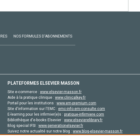
VRES
NOS FORMULES D'ABONNEMENTS
PLATEFORMES ELSEVIER MASSON
Site e-commerce :
www.elsevier-masson.fr
Aide à la pratique clinique :
www.clinicalkey.fr
Portail pour les institutions :
www.em-premium.com
Site d'information sur l'EMC :
emc-info.em-consulte.com
E-learning pour les infirmier(e)s :
pratique-infirmiere.com
Bibliothèque d'e-books Elsevier :
www.elsevierelibrary.fr
Blog special IFSI :
www.generationelsevier.fr
Suivez notre actualité sur notre blog :
www.blog-elsevier-masson.fr
Site d'emploi en santé :
emploisante.com