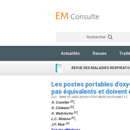
Rechercher
Actualités
Revues
Trait
REVUE DES MALADIES RESPIRATO
Les postes portables d'oxy
pas équivalents et doivent 
Doi : RMR-01-2003-20-HS1-0761-8425-101019-ART12
[1]
A. Cuvelier
,
[1]
A. Ciobanu
,
[1]
A. Wulstecke
,
[1]
L.C. Molano
,
[1]
J.F. Muir
Voir les affiliations