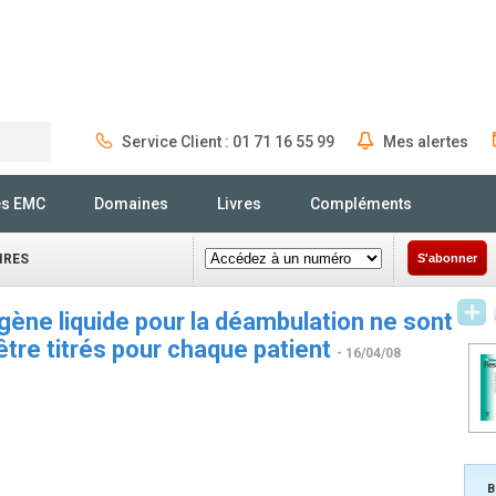
Service Client : 01 71 16 55 99
Mes alertes
Rechercher
és EMC
Domaines
Livres
Compléments
IRES
S'abonner
gène liquide pour la déambulation ne sont
être titrés pour chaque patient
- 16/04/08
B