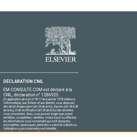
DÉCLARATION CNIL
EM-CONSULTE.COM est déclaré à la
CNIL, déclaration n° 1286925.
En application de la loi nº78-17 du 6 janvier 1978 relative à
l'informatique, aux fichiers et aux libertés, vous disposez
des droits d'opposition (art.26 de la loi), d'accès (art.34 à 38
de la loi), et de rectification (art.36 de la loi) des données
vous concernant. Ainsi, vous pouvez exiger que soient
rectifiées, complétées, clarifiées, mises à jour ou effacées
les informations vous concernant qui sont inexactes,
incomplètes, équivoques, périmées ou dont la collecte ou
l'utilisation ou la conservation est interdite.
Les informations personnelles concernant les visiteurs de
notre site, y compris leur identité, sont confidentielles.