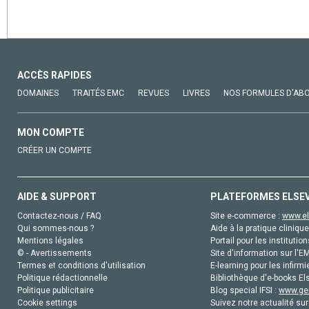
ACCÈS RAPIDES
DOMAINES
TRAITÉS EMC
REVUES
LIVRES
NOS FORMULES D'AB
MON COMPTE
CRÉER UN COMPTE
AIDE & SUPPORT
PLATEFORMES ELSE
Contactez-nous / FAQ
Site e-commerce :
www.el
Qui sommes-nous ?
Aide à la pratique clinique
Mentions légales
Portail pour les institution
© - Avertissements
Site d'information sur l'E
Termes et conditions d'utilisation
E-learning pour les infirmi
Politique rédactionnelle
Bibliothèque d'e-books Els
Politique publicitaire
Blog special IFSI :
www.gen
Cookie settings
Suivez notre actualité sur