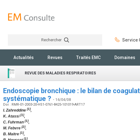
Rechercher
Service C
Rechercher
Actualités
Revues
Traités EMC
Domaines
REVUE DES MALADIES RESPIRATOIRES
Endoscopie bronchique : le bilan de coagulati
systématique ?
- 16/04/08
Doi : RMR-01-2003-20-HS1-0761-8425-101019-ART17
[1]
I. Zahreddine
,
[1]
K. Atassi
,
[1]
C. Fuhrman
,
[2]
M. Febvre
,
[1]
B. Maitre
,
[1]