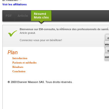
B. Housset
Voir les affiliations
Résumé
PDF
Article
Mots clés
Bienvenue sur EM-consulte, la référence des professionnels de santé.
Article gratuit.
c
Connectez-vous pour en bénéficier!
vo
Plan
co
Introduction
Patients et méthodes
Résultats
Conclusion
© 2003 Elsevier Masson SAS. Tous droits réservés.