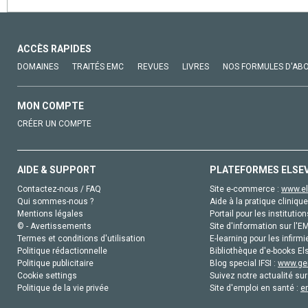
ACCÈS RAPIDES
DOMAINES
TRAITÉS EMC
REVUES
LIVRES
NOS FORMULES D'AB
MON COMPTE
CRÉER UN COMPTE
AIDE & SUPPORT
PLATEFORMES ELSE
Contactez-nous / FAQ
Site e-commerce :
www.el
Qui sommes-nous ?
Aide à la pratique clinique
Mentions légales
Portail pour les institution
© - Avertissements
Site d'information sur l'E
Termes et conditions d'utilisation
E-learning pour les infirmi
Politique rédactionnelle
Bibliothèque d'e-books Els
Politique publicitaire
Blog special IFSI :
www.gen
Cookie settings
Suivez notre actualité sur
Politique de la vie privée
Site d'emploi en santé :
e