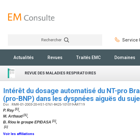
Rechercher
Service C
Rechercher
Actualités
Revues
Traités EMC
Domaines
REVUE DES MALADIES RESPIRATOIRES
Intérêt du dosage automatisé du NT-pro Brai
(pro-BNP) dans les dyspnées aiguës du suj
Doi : RMR-01-2003-20-HS1-0761-8425-101019-ART19
[1]
P. Ray
,
[1]
M. Arthaud
,
[1]
B. Riou le groupe EPIDASA
,
[1]
Voir les affiliations