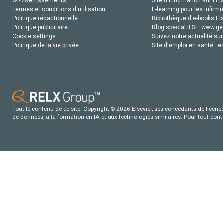
© - Avertissements
Site d'information sur l'E
Termes et conditions d'utilisation
E-learning pour les infirmi
Politique rédactionnelle
Bibliothèque d'e-books Els
Politique publicitaire
Blog special IFSI :
www.gen
Cookie settings
Suivez notre actualité sur
Politique de la vie privée
Site d'emploi en santé :
e
Tout le contenu de ce site: Copyright © 2026 Elsevier, ses concédants de licence e
de données, a la formation en IA et aux technologies similaires. Pour tout con