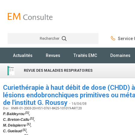
Rechercher
Service C
Rechercher
Actualités
Revues
Traités EMC
Domaines
REVUE DES MALADIES RESPIRATOIRES
Curiethérapie à haut débit de dose (CHDD) à 
lésions endobronchiques primitives ou méta
de l'institut G. Roussy
- 16/04/08
Doi : RMR-01-2003-20-HS1-0761-8425-101019-ART20
[1]
P. Baldeyrou
,
[1]
C. Breton-Callu
,
[1]
M. Delapierre
,
[1]
C. Guelaud
,