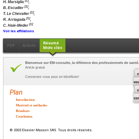
[1]
H. Marsiglia
,
[1]
B. Escudier
,
[1]
T. Le Chevalier
,
[1]
R. Arriagada
,
[1]
C. Haie-Meder
Voir les affiliations
Résumé
PDF
Article
Mots clés
Bienvenue sur EM-consulte, la référence des professionnels de santé.
Article gratuit.
c
Connectez-vous pour en bénéficier!
vo
Plan
co
Introduction
Matériel et méthodes
Résultats
Conclusion
© 2003 Elsevier Masson SAS. Tous droits réservés.