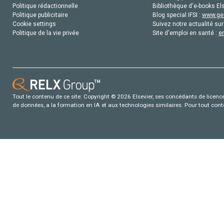
Politique rédactionnelle
Bibliothèque d'e-books Els
Politique publicitaire
Blog special IFSI :
www.gen
Cookie settings
Suivez notre actualité sur
Politique de la vie privée
Site d'emploi en santé :
e
Tout le contenu de ce site: Copyright © 2026 Elsevier, ses concédants de licence e
de données, a la formation en IA et aux technologies similaires. Pour tout con