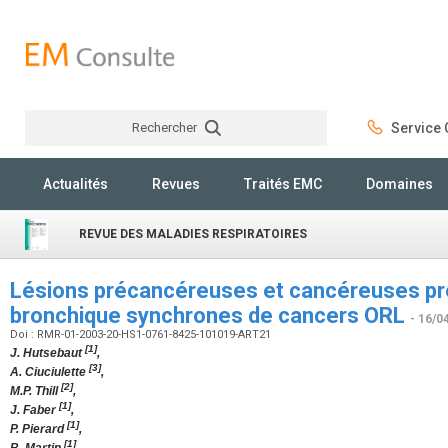
Rechercher
Service C
Rechercher
Actualités
Revues
Traités EMC
Domaines
REVUE DES MALADIES RESPIRATOIRES
Lésions précancéreuses et cancéreuses pré
bronchique synchrones de cancers ORL
- 16/0
Doi : RMR-01-2003-20-HS1-0761-8425-101019-ART21
[1]
J. Hutsebaut
,
[3]
A. Ciuciulette
,
[2]
M.P. Thill
,
[1]
J. Faber
,
[1]
P. Pierard
,
[1]