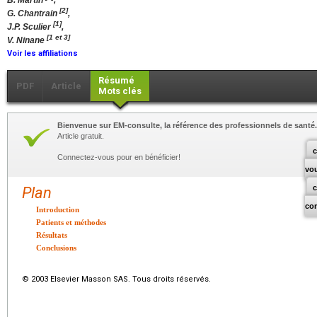
B. Martin
,
[2]
G. Chantrain
,
[1]
J.P. Sculier
,
[1 et 3]
V. Ninane
Voir les affiliations
Résumé
PDF
Article
Mots clés
Bienvenue sur EM-consulte, la référence des professionnels de santé.
Article gratuit.
c
Connectez-vous pour en bénéficier!
vo
Plan
co
Introduction
Patients et méthodes
Résultats
Conclusions
© 2003 Elsevier Masson SAS. Tous droits réservés.