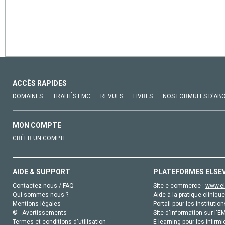
ACCÈS RAPIDES
DOMAINES
TRAITÉS EMC
REVUES
LIVRES
NOS FORMULES D'AB
MON COMPTE
CRÉER UN COMPTE
AIDE & SUPPORT
PLATEFORMES ELSE
Contactez-nous / FAQ
Site e-commerce :
www.el
Qui sommes-nous ?
Aide à la pratique clinique
Mentions légales
Portail pour les institution
© - Avertissements
Site d'information sur l'E
Termes et conditions d'utilisation
E-learning pour les infirmi