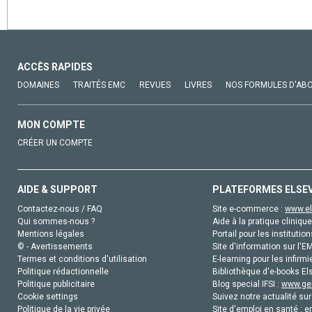
ACCÈS RAPIDES
DOMAINES
TRAITÉS EMC
REVUES
LIVRES
NOS FORMULES D'AB
MON COMPTE
CRÉER UN COMPTE
AIDE & SUPPORT
PLATEFORMES ELSE
Contactez-nous / FAQ
Site e-commerce :
www.el
Qui sommes-nous ?
Aide à la pratique clinique
Mentions légales
Portail pour les institution
© - Avertissements
Site d'information sur l'E
Termes et conditions d'utilisation
E-learning pour les infirmi
Politique rédactionnelle
Bibliothèque d'e-books Els
Politique publicitaire
Blog special IFSI :
www.gen
Cookie settings
Suivez notre actualité sur
Politique de la vie privée
Site d'emploi en santé :
e