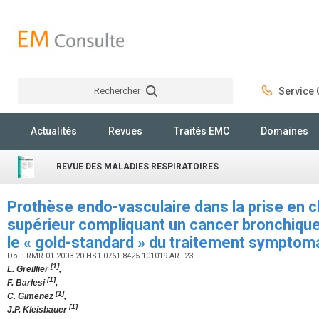
Rechercher
Service C
Rechercher
Actualités
Revues
Traités EMC
Domaines
REVUE DES MALADIES RESPIRATOIRES
Prothèse endo-vasculaire dans la prise en
supérieur compliquant un cancer bronchique 
le « gold-standard » du traitement symptom
Doi : RMR-01-2003-20-HS1-0761-8425-101019-ART23
[1]
L. Greillier
,
[1]
F. Barlesi
,
[1]
C. Gimenez
,
[1]
J.P. Kleisbauer