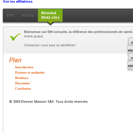
Voir les affiliations
Résumé
PDF
Article
Mots clés
Bienvenue sur EM-consulte, la référence des professionnels de santé.
Article gratuit.
c
Connectez-vous pour en bénéficier!
vo
Plan
co
Introduction
Patients et méthodes
Résultats
Discussion
Conclusion
© 2003 Elsevier Masson SAS. Tous droits réservés.