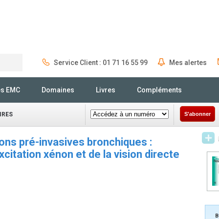
Service Client : 01 71 16 55 99
Mes alertes
Rechercher
és EMC
Domaines
Livres
Compléments
IRES
S'abonner
ons pré-invasives bronchiques :
citation xénon et de la vision directe
B