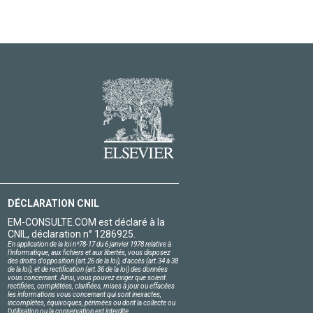
DÉCLARATION CNIL
EM-CONSULTE.COM est déclaré à la
CNIL, déclaration n° 1286925.
En application de la loi nº78-17 du 6 janvier 1978 relative à
l'informatique, aux fichiers et aux libertés, vous disposez
des droits d'opposition (art.26 de la loi), d'accès (art.34 à 38
de la loi), et de rectification (art.36 de la loi) des données
vous concernant. Ainsi, vous pouvez exiger que soient
rectifiées, complétées, clarifiées, mises à jour ou effacées
les informations vous concernant qui sont inexactes,
incomplètes, équivoques, périmées ou dont la collecte ou
l'utilisation ou la conservation est interdite.