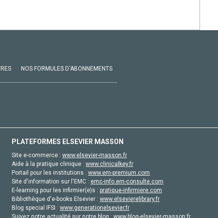
VRES
NOS FORMULES D'ABONNEMENTS
PLATEFORMES ELSEVIER MASSON
Site e-commerce :
www.elsevier-masson.fr
Aide à la pratique clinique :
www.clinicalkey.fr
Portail pour les institutions :
www.em-premium.com
Site d'information sur l'EMC :
emc-info.em-consulte.com
E-learning pour les infirmier(e)s :
pratique-infirmiere.com
Bibliothèque d'e-books Elsevier :
www.elsevierelibrary.fr
Blog special IFSI :
www.generationelsevier.fr
Suivez notre actualité sur notre blog :
www.blog-elsevier-masson.fr