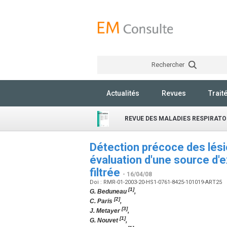
Rechercher
Actualités
Revues
Trait
REVUE DES MALADIES RESPIRATO
Détection précoce des lési
évaluation d'une source d'ex
filtrée
- 16/04/08
Doi : RMR-01-2003-20-HS1-0761-8425-101019-ART25
[1]
G. Beduneau
,
[2]
C. Paris
,
[3]
J. Metayer
,
[1]
G. Nouvet
,