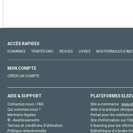
ACCÈS RAPIDES
DOMAINES
TRAITÉS EMC
REVUES
LIVRES
NOS FORMULES D'AB
MON COMPTE
CRÉER UN COMPTE
AIDE & SUPPORT
PLATEFORMES ELSE
Contactez-nous / FAQ
Site e-commerce :
www.el
Qui sommes-nous ?
Aide à la pratique clinique
Mentions légales
Portail pour les institution
© - Avertissements
Site d'information sur l'E
Termes et conditions d'utilisation
E-learning pour les infirmi
Politique rédactionnelle
Bibliothèque d'e-books Els