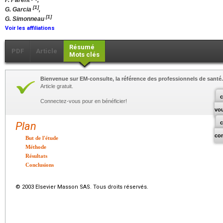
F. Parent
,
[1]
G. Garcia
,
[1]
G. Simonneau
Voir les affiliations
Résumé
PDF
Article
Mots clés
Bienvenue sur EM-consulte, la référence des professionnels de santé.
Article gratuit.
c
Connectez-vous pour en bénéficier!
vo
Plan
co
But de l'étude
Méthode
Résultats
Conclusions
© 2003 Elsevier Masson SAS. Tous droits réservés.