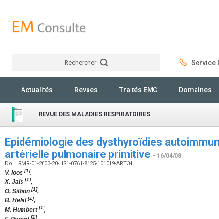
Rechercher
Service C
Rechercher
Actualités
Revues
Traités EMC
Domaines
REVUE DES MALADIES RESPIRATOIRES
Epidémiologie des dysthyroïdies autoimmun
artérielle pulmonaire primitive
- 16/04/08
Doi : RMR-01-2003-20-HS1-0761-8425-101019-ART34
[1]
V. Ioos
,
[1]
X. Jais
,
[1]
O. Sitbon
,
[1]
B. Helal
,
[1]
M. Humbert
,
[1]