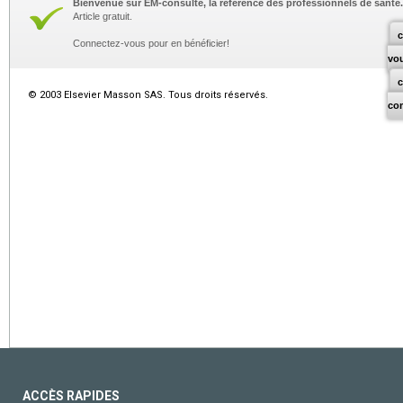
Bienvenue sur EM-consulte, la référence des professionnels de santé.
Article gratuit.
c
Connectez-vous pour en bénéficier!
vo
© 2003 Elsevier Masson SAS. Tous droits réservés.
co
ACCÈS RAPIDES