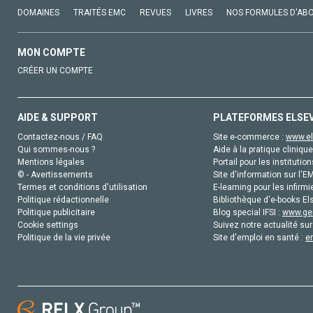
DOMAINES
TRAITÉS EMC
REVUES
LIVRES
NOS FORMULES D'AB
MON COMPTE
CRÉER UN COMPTE
AIDE & SUPPORT
PLATEFORMES ELSE
Contactez-nous / FAQ
Site e-commerce :
www.el
Qui sommes-nous ?
Aide à la pratique clinique
Mentions légales
Portail pour les institution
© - Avertissements
Site d'information sur l'E
Termes et conditions d'utilisation
E-learning pour les infirmi
Politique rédactionnelle
Bibliothèque d'e-books Els
Politique publicitaire
Blog special IFSI :
www.gen
Cookie settings
Suivez notre actualité sur
Politique de la vie privée
Site d'emploi en santé :
e