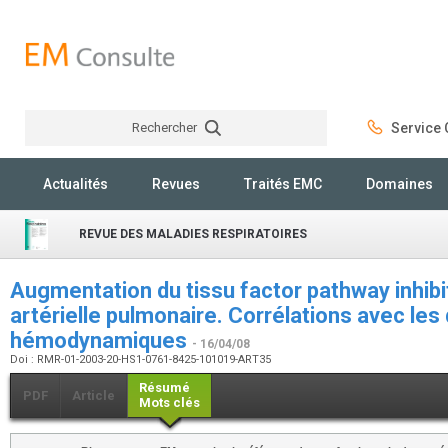
Rechercher
Service C
Rechercher
Actualités
Revues
Traités EMC
Domaines
REVUE DES MALADIES RESPIRATOIRES
Augmentation du tissu factor pathway inhibi
artérielle pulmonaire. Corrélations avec le
hémodynamiques
- 16/04/08
Doi : RMR-01-2003-20-HS1-0761-8425-101019-ART35
Résumé
PDF
Article
Mots clés