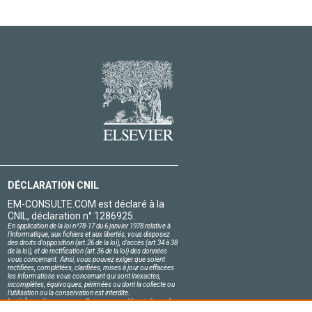
DÉCLARATION CNIL
EM-CONSULTE.COM est déclaré à la
CNIL, déclaration n° 1286925.
En application de la loi nº78-17 du 6 janvier 1978 relative à
l'informatique, aux fichiers et aux libertés, vous disposez
des droits d'opposition (art.26 de la loi), d'accès (art.34 à 38
de la loi), et de rectification (art.36 de la loi) des données
vous concernant. Ainsi, vous pouvez exiger que soient
rectifiées, complétées, clarifiées, mises à jour ou effacées
les informations vous concernant qui sont inexactes,
incomplètes, équivoques, périmées ou dont la collecte ou
l'utilisation ou la conservation est interdite.
Les informations personnelles concernant les visiteurs de
notre site, y compris leur identité, sont confidentielles.