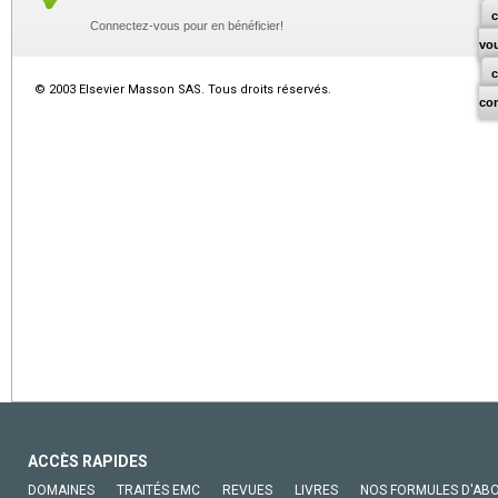
c
Connectez-vous pour en bénéficier!
vo
© 2003 Elsevier Masson SAS. Tous droits réservés.
co
ACCÈS RAPIDES
DOMAINES
TRAITÉS EMC
REVUES
LIVRES
NOS FORMULES D'AB