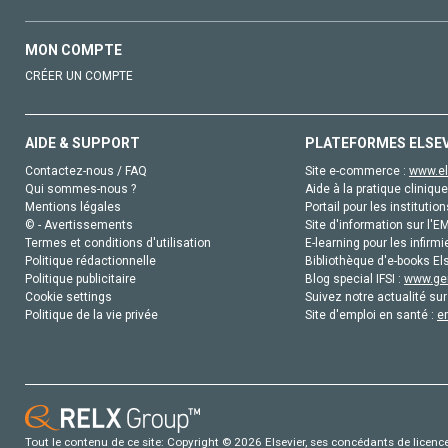
MON COMPTE
CRÉER UN COMPTE
AIDE & SUPPORT
PLATEFORMES ELSE
Contactez-nous / FAQ
Site e-commerce :
www.el
Qui sommes-nous ?
Aide à la pratique clinique
Mentions légales
Portail pour les institution
© - Avertissements
Site d'information sur l'E
Termes et conditions d'utilisation
E-learning pour les infirmi
Politique rédactionnelle
Bibliothèque d'e-books Els
Politique publicitaire
Blog special IFSI :
www.gen
Cookie settings
Suivez notre actualité sur
Politique de la vie privée
Site d'emploi en santé :
e
Tout le contenu de ce site: Copyright © 2026 Elsevier, ses concédants de licence e