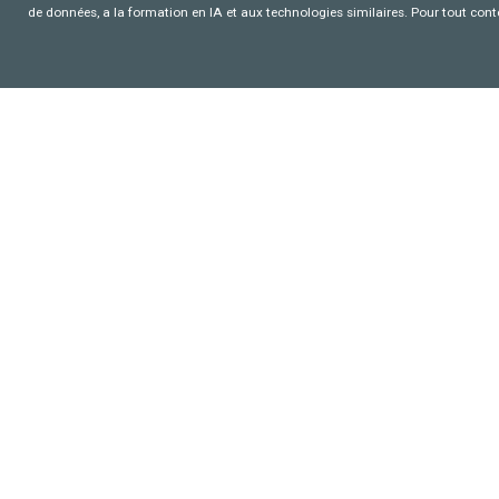
de données, a la formation en IA et aux technologies similaires. Pour tout con