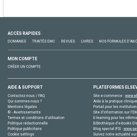
ACCÈS RAPIDES
DOMAINES
TRAITÉS EMC
REVUES
LIVRES
NOS FORMULES D'AB
MON COMPTE
CRÉER UN COMPTE
AIDE & SUPPORT
PLATEFORMES ELSE
Contactez-nous / FAQ
Site e-commerce :
www.el
Qui sommes-nous ?
Aide à la pratique clinique
Mentions légales
Portail pour les institution
© - Avertissements
Site d'information sur l'E
Termes et conditions d'utilisation
E-learning pour les infirmi
Politique rédactionnelle
Bibliothèque d'e-books Els
Politique publicitaire
Blog special IFSI :
www.gen
Cookie settings
Suivez notre actualité sur