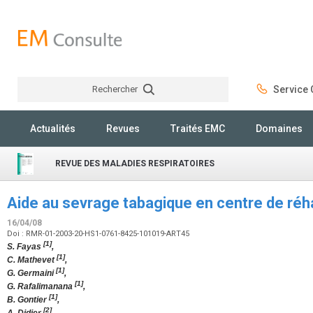
Rechercher
Service C
Rechercher
Actualités
Revues
Traités EMC
Domaines
REVUE DES MALADIES RESPIRATOIRES
Aide au sevrage tabagique en centre de réha
16/04/08
Doi : RMR-01-2003-20-HS1-0761-8425-101019-ART45
[1]
S. Fayas
,
[1]
C. Mathevet
,
[1]
G. Germaini
,
[1]
G. Rafalimanana
,
[1]
B. Gontier
,
[2]