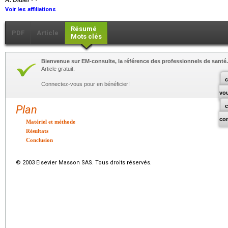
A. Didier
Voir les affiliations
Résumé
PDF
Article
Mots clés
Bienvenue sur EM-consulte, la référence des professionnels de santé.
Article gratuit.
c
Connectez-vous pour en bénéficier!
vo
Plan
co
Matériel et méthode
Résultats
Conclusion
© 2003 Elsevier Masson SAS. Tous droits réservés.