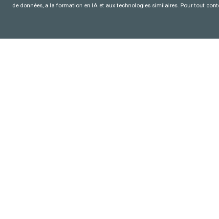
de données, a la formation en IA et aux technologies similaires. Pour tout con