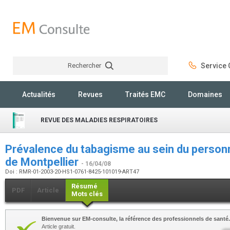
Rechercher
Service C
Rechercher
Actualités
Revues
Traités EMC
Domaines
REVUE DES MALADIES RESPIRATOIRES
Prévalence du tabagisme au sein du personn
de Montpellier
- 16/04/08
Doi : RMR-01-2003-20-HS1-0761-8425-101019-ART47
Résumé
PDF
Article
Mots clés
Bienvenue sur EM-consulte, la référence des professionnels de santé.
Article gratuit.