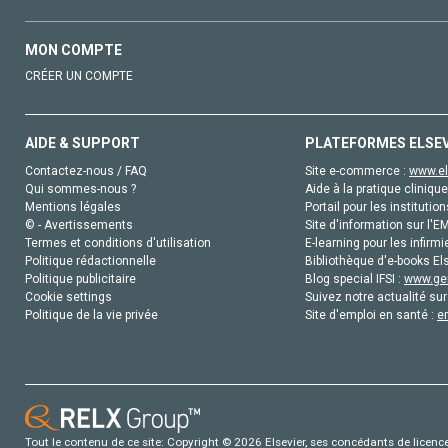
MON COMPTE
CRÉER UN COMPTE
AIDE & SUPPORT
PLATEFORMES ELSE
Contactez-nous / FAQ
Site e-commerce :
www.el
Qui sommes-nous ?
Aide à la pratique clinique
Mentions légales
Portail pour les institution
© - Avertissements
Site d'information sur l'E
Termes et conditions d'utilisation
E-learning pour les infirmi
Politique rédactionnelle
Bibliothèque d'e-books Els
Politique publicitaire
Blog special IFSI :
www.gen
Cookie settings
Suivez notre actualité sur
Politique de la vie privée
Site d'emploi en santé :
e
Tout le contenu de ce site: Copyright © 2026 Elsevier, ses concédants de licence e