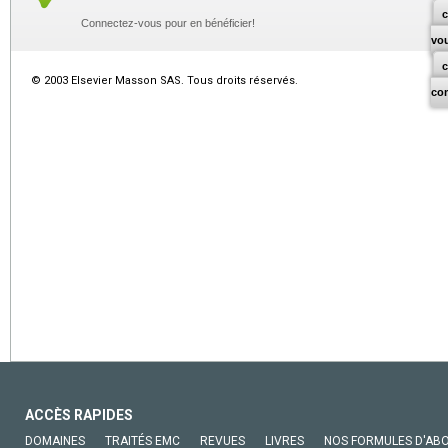
c
Connectez-vous pour en bénéficier!
vo
© 2003 Elsevier Masson SAS. Tous droits réservés.
co
ACCÈS RAPIDES
DOMAINES
TRAITÉS EMC
REVUES
LIVRES
NOS FORMULES D'AB