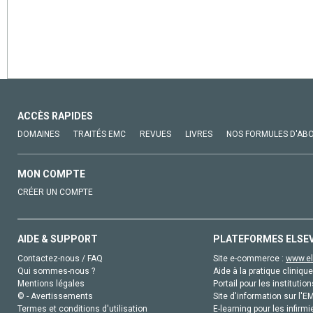
ACCÈS RAPIDES
DOMAINES
TRAITÉS EMC
REVUES
LIVRES
NOS FORMULES D'AB
MON COMPTE
CRÉER UN COMPTE
AIDE & SUPPORT
PLATEFORMES ELSE
Contactez-nous / FAQ
Site e-commerce :
www.el
Qui sommes-nous ?
Aide à la pratique clinique
Mentions légales
Portail pour les institution
© - Avertissements
Site d'information sur l'E
Termes et conditions d'utilisation
E-learning pour les infirmi