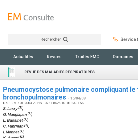
Rechercher
Service C
Rechercher
Actualités
Revues
Traités EMC
Domaines
REVUE DES MALADIES RESPIRATOIRES
Pneumocystose pulmonaire compliquant le 
bronchopulmonaires
- 16/04/08
Doi : RMR-01-2003-20-HS1-0761-8425-101019-ART56
[1]
S. Lasry
,
[1]
G. Mangiapan
,
[1]
L. Bassinet
,
[1]
C. Fuhrman
,
[1]
I. Monnet
,
[1]