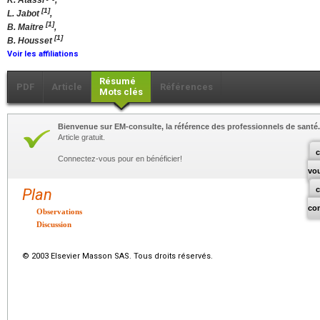
K. Atassi
,
[1]
L. Jabot
,
[1]
B. Maitre
,
[1]
B. Housset
Voir les affiliations
Résumé
PDF
Article
Références
Mots clés
Bienvenue sur EM-consulte, la référence des professionnels de santé.
Article gratuit.
c
Connectez-vous pour en bénéficier!
vo
Plan
co
Observations
Discussion
© 2003 Elsevier Masson SAS. Tous droits réservés.