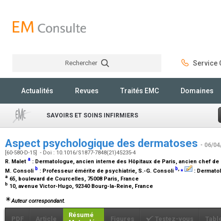
Rechercher
Service C
Rechercher
Actualités
Revues
Traités EMC
Domaines
SAVOIRS ET SOINS INFIRMIERS
Aspect psychologique des dermatoses
- 06/04
[60-580-D-15] - Doi : 10.1016/S1877-7848(21)45235-4
a
R. Malet
:
Dermatologue, ancien interne des Hôpitaux de Paris, ancien chef de 
b
b
,
⁎
M. Consoli
:
Professeur émérite de psychiatrie
, S.-G. Consoli
:
Dermatol
a
65, boulevard de Courcelles, 75008 Paris, France
b
10, avenue Victor-Hugo, 92340 Bourg-la-Reine, France
Auteur correspondant.
Résumé
PDF
Article
Figures
Testez-vous
Tabl