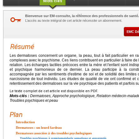
Mots clés
Bienvenue sur EM-consulte, la référence des professionnels de santé.
L’accès au texte intégral de cet article nécessite un abonnement.
EMC D
Résumé
Les dermatoses concernent un organe, la peau, tout à fait particulier en r
complexes avec le psychisme. Ces liens contribuent en particulier à faire de 
relation. Les échanges tactiles précoces entre la mère et l'enfant sont in
et psychique harmonieux de ce dernier. La peau participe à la consti
accompagnée par les sentiments d'estime de soi et de solidité des limites co
narcissisme de tout individu. Les études de qualité de vie ont confirmé et
retentissement des dermatoses sur la vie psychique des patients et parfois su
Le texte complet de cet article est disponible en PDF.
Mots-clés :
Dermatoses, Approche psychologique, Relation médecin-malad
Troubles psychiques et peau
Plan
Introduction
Dermatoses : un lourd fardeau
Dermatoses associées à des troubles psychologiques
Troubles psychiques à symptomatologie somatique et apparentés