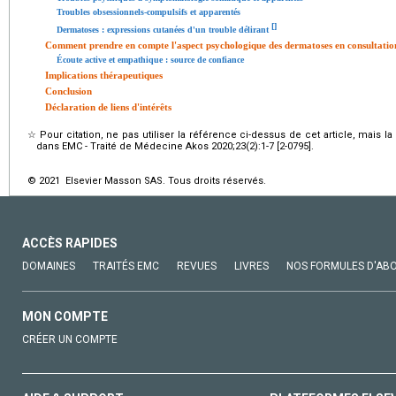
Troubles obsessionnels-compulsifs et apparentés
[
]
Dermatoses : expressions cutanées d'un trouble délirant
Comment prendre en compte l'aspect psychologique des dermatoses en consultatio
Écoute active et empathique : source de confiance
Implications thérapeutiques
Conclusion
Déclaration de liens d'intérêts
☆
Pour citation, ne pas utiliser la référence ci-dessus de cet article, mais l
dans EMC - Traité de Médecine Akos 2020;23(2):1-7 [2-0795].
© 2021 Elsevier Masson SAS. Tous droits réservés.
ACCÈS RAPIDES
DOMAINES
TRAITÉS EMC
REVUES
LIVRES
NOS FORMULES D'AB
MON COMPTE
CRÉER UN COMPTE