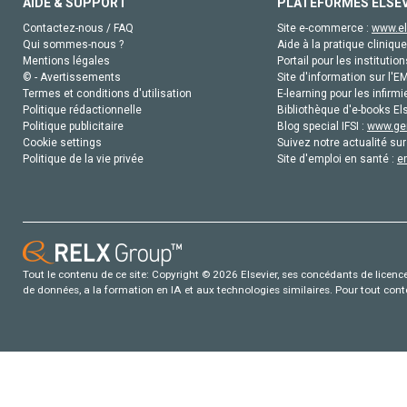
AIDE & SUPPORT
PLATEFORMES ELSE
Contactez-nous / FAQ
Site e-commerce :
www.el
Qui sommes-nous ?
Aide à la pratique clinique
Mentions légales
Portail pour les institution
© - Avertissements
Site d'information sur l'E
Termes et conditions d'utilisation
E-learning pour les infirmi
Politique rédactionnelle
Bibliothèque d'e-books Els
Politique publicitaire
Blog special IFSI :
www.gen
Cookie settings
Suivez notre actualité sur
Politique de la vie privée
Site d'emploi en santé :
e
Tout le contenu de ce site: Copyright © 2026 Elsevier, ses concédants de licence e
de données, a la formation en IA et aux technologies similaires. Pour tout con