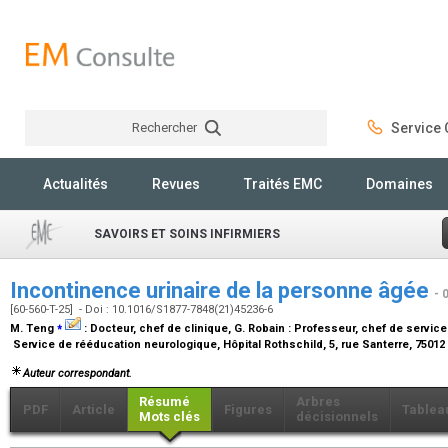
Rechercher
Service C
Rechercher
Actualités
Revues
Traités EMC
Domaines
SAVOIRS ET SOINS INFIRMIERS
Incontinence urinaire de la personne âgée
- 
[60-560-T-25] - Doi : 10.1016/S1877-7848(21)45236-6
⁎
M. Teng
:
Docteur, chef de clinique
, G. Robain :
Professeur, chef de service
Service de rééducation neurologique, Hôpital Rothschild, 5, rue Santerre, 75012
Auteur correspondant.
Résumé
Arbres
PDF
Article
Figures
Tablea
Mots clés
décisionnels