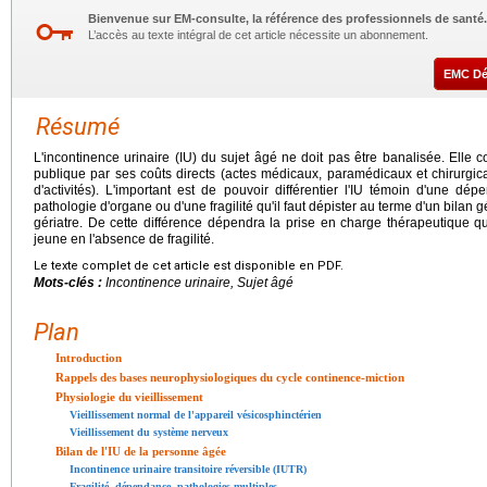
Bienvenue sur EM-consulte, la référence des professionnels de santé.
L’accès au texte intégral de cet article nécessite un abonnement.
EMC D
Résumé
L'incontinence urinaire (IU) du sujet âgé ne doit pas être banalisée. Elle 
publique par ses coûts directs (actes médicaux, paramédicaux et chirurgicau
d'activités). L'important est de pouvoir différentier l'IU témoin d'une 
pathologie d'organe ou d'une fragilité qu'il faut dépister au terme d'un bilan g
gériatre. De cette différence dépendra la prise en charge thérapeutique qu
jeune en l'absence de fragilité.
Le texte complet de cet article est disponible en PDF.
Mots-clés :
Incontinence urinaire, Sujet âgé
Plan
Introduction
Rappels des bases neurophysiologiques du cycle continence-miction
Physiologie du vieillissement
Vieillissement normal de l'appareil vésicosphinctérien
Vieillissement du système nerveux
Bilan de l'IU de la personne âgée
Incontinence urinaire transitoire réversible (IUTR)
Fragilité, dépendance, pathologies multiples