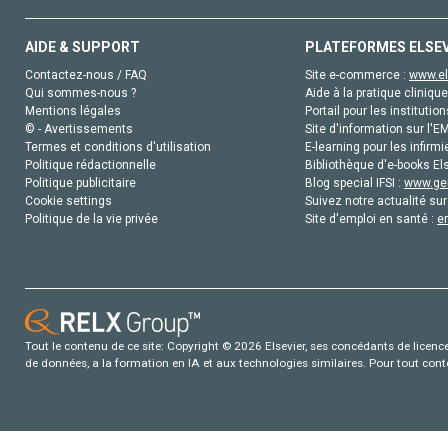
AIDE & SUPPORT
PLATEFORMES ELSE
Contactez-nous / FAQ
Site e-commerce :
www.el
Qui sommes-nous ?
Aide à la pratique clinique
Mentions légales
Portail pour les institution
© - Avertissements
Site d'information sur l'E
Termes et conditions d'utilisation
E-learning pour les infirmi
Politique rédactionnelle
Bibliothèque d'e-books Els
Politique publicitaire
Blog special IFSI :
www.gen
Cookie settings
Suivez notre actualité sur
Politique de la vie privée
Site d'emploi en santé :
e
Tout le contenu de ce site: Copyright © 2026 Elsevier, ses concédants de licence e
de données, a la formation en IA et aux technologies similaires. Pour tout con