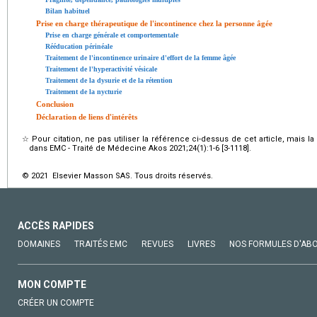
Bilan habituel
Prise en charge thérapeutique de l'incontinence chez la personne âgée
Prise en charge générale et comportementale
Rééducation périnéale
Traitement de l'incontinence urinaire d'effort de la femme âgée
Traitement de l'hyperactivité vésicale
Traitement de la dysurie et de la rétention
Traitement de la nycturie
Conclusion
Déclaration de liens d'intérêts
☆
Pour citation, ne pas utiliser la référence ci-dessus de cet article, mais l
dans EMC - Traité de Médecine Akos 2021;24(1):1-6 [3-1118].
© 2021 Elsevier Masson SAS. Tous droits réservés.
ACCÈS RAPIDES
DOMAINES
TRAITÉS EMC
REVUES
LIVRES
NOS FORMULES D'AB
MON COMPTE
CRÉER UN COMPTE