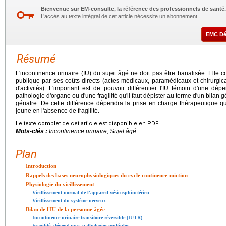
Bienvenue sur EM-consulte, la référence des professionnels de santé.
L’accès au texte intégral de cet article nécessite un abonnement.
EMC D
Résumé
L'incontinence urinaire (IU) du sujet âgé ne doit pas être banalisée. Elle 
publique par ses coûts directs (actes médicaux, paramédicaux et chirurgicau
d'activités). L'important est de pouvoir différentier l'IU témoin d'une 
pathologie d'organe ou d'une fragilité qu'il faut dépister au terme d'un bilan g
gériatre. De cette différence dépendra la prise en charge thérapeutique qu
jeune en l'absence de fragilité.
Le texte complet de cet article est disponible en PDF.
Mots-clés :
Incontinence urinaire, Sujet âgé
Plan
Introduction
Rappels des bases neurophysiologiques du cycle continence-miction
Physiologie du vieillissement
Vieillissement normal de l'appareil vésicosphinctérien
Vieillissement du système nerveux
Bilan de l'IU de la personne âgée
Incontinence urinaire transitoire réversible (IUTR)
Fragilité, dépendance, pathologies multiples