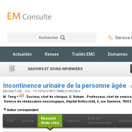
Rechercher
Service C
Rechercher
Actualités
Revues
Traités EMC
Domaines
SAVOIRS ET SOINS INFIRMIERS
Incontinence urinaire de la personne âgée
- 
[60-560-T-25] - Doi : 10.1016/S1877-7848(21)45236-6
⁎
M. Teng
:
Docteur, chef de clinique
, G. Robain :
Professeur, chef de service
Service de rééducation neurologique, Hôpital Rothschild, 5, rue Santerre, 75012
Auteur correspondant.
Résumé
Arbres
PDF
Article
Figures
Tablea
Mots clés
décisionnels