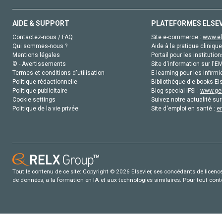
AIDE & SUPPORT
PLATEFORMES ELSE
Contactez-nous / FAQ
Site e-commerce :
www.el
Qui sommes-nous ?
Aide à la pratique clinique
Mentions légales
Portail pour les institution
© - Avertissements
Site d'information sur l'E
Termes et conditions d'utilisation
E-learning pour les infirmi
Politique rédactionnelle
Bibliothèque d'e-books Els
Politique publicitaire
Blog special IFSI :
www.gen
Cookie settings
Suivez notre actualité sur
Politique de la vie privée
Site d'emploi en santé :
e
Tout le contenu de ce site: Copyright © 2026 Elsevier, ses concédants de licence e
de données, a la formation en IA et aux technologies similaires. Pour tout con