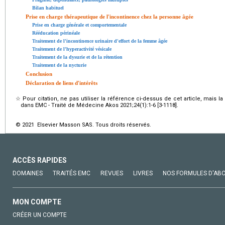
Bilan habituel
Prise en charge thérapeutique de l'incontinence chez la personne âgée
Prise en charge générale et comportementale
Rééducation périnéale
Traitement de l'incontinence urinaire d'effort de la femme âgée
Traitement de l'hyperactivité vésicale
Traitement de la dysurie et de la rétention
Traitement de la nycturie
Conclusion
Déclaration de liens d'intérêts
☆
Pour citation, ne pas utiliser la référence ci-dessus de cet article, mais l
dans EMC - Traité de Médecine Akos 2021;24(1):1-6 [3-1118].
© 2021 Elsevier Masson SAS. Tous droits réservés.
ACCÈS RAPIDES
DOMAINES
TRAITÉS EMC
REVUES
LIVRES
NOS FORMULES D'AB
MON COMPTE
CRÉER UN COMPTE