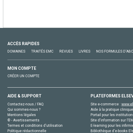
ACCÈS RAPIDES
DOMAINES
TRAITÉS EMC
REVUES
LIVRES
NOS FORMULES D'AB
MON COMPTE
CRÉER UN COMPTE
AIDE & SUPPORT
PLATEFORMES ELSE
Contactez-nous / FAQ
Site e-commerce :
www.el
Qui sommes-nous ?
Aide à la pratique clinique
Mentions légales
Portail pour les institution
© - Avertissements
Site d'information sur l'E
Termes et conditions d'utilisation
E-learning pour les infirmi
Politique rédactionnelle
Bibliothèque d'e-books Els