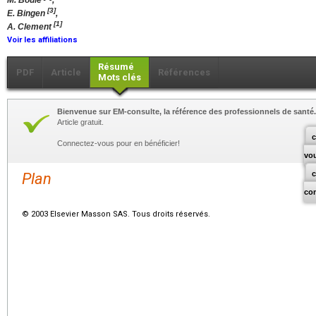
M. Boule
,
[3]
E. Bingen
,
[1]
A. Clement
Voir les affiliations
Résumé
PDF
Article
Références
Mots clés
Bienvenue sur EM-consulte, la référence des professionnels de santé.
Article gratuit.
c
Connectez-vous pour en bénéficier!
vo
Plan
co
© 2003 Elsevier Masson SAS. Tous droits réservés.