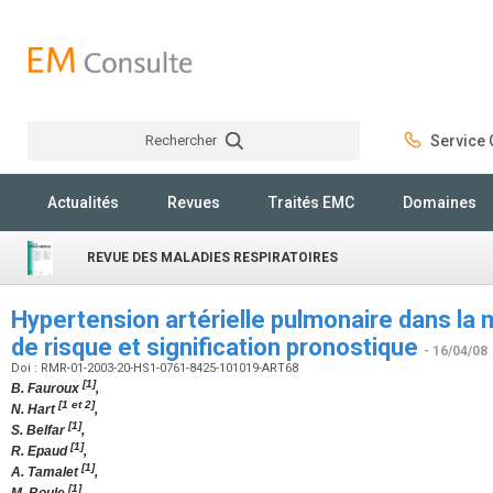
Rechercher
Service C
Rechercher
Actualités
Revues
Traités EMC
Domaines
REVUE DES MALADIES RESPIRATOIRES
Hypertension artérielle pulmonaire dans la
de risque et signification pronostique
- 16/04/08
Doi : RMR-01-2003-20-HS1-0761-8425-101019-ART68
[1]
B. Fauroux
,
[1 et 2]
N. Hart
,
[1]
S. Belfar
,
[1]
R. Epaud
,
[1]
A. Tamalet
,
[1]