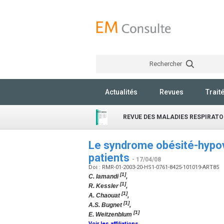
Rechercher
Actualités
Revues
Trait
REVUE DES MALADIES RESPIRATO
Le syndrome obésité-hypove
patients
- 17/04/08
Doi : RMR-01-2003-20-HS1-0761-8425-101019-ART85
[1]
C. Iamandi
,
[1]
R. Kessler
,
[1]
A. Chaouat
,
[1]
A.S. Bugnet
,
[1]
E. Weitzenblum
Voir les affiliations