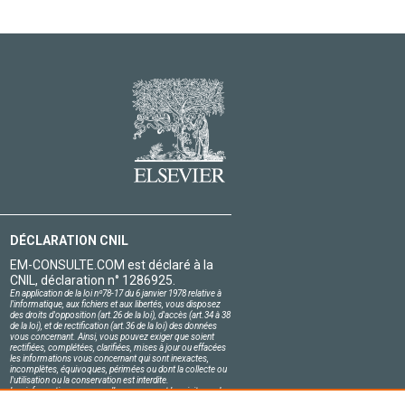
DÉCLARATION CNIL
EM-CONSULTE.COM est déclaré à la
CNIL, déclaration n° 1286925.
En application de la loi nº78-17 du 6 janvier 1978 relative à
l'informatique, aux fichiers et aux libertés, vous disposez
des droits d'opposition (art.26 de la loi), d'accès (art.34 à 38
de la loi), et de rectification (art.36 de la loi) des données
vous concernant. Ainsi, vous pouvez exiger que soient
rectifiées, complétées, clarifiées, mises à jour ou effacées
les informations vous concernant qui sont inexactes,
incomplètes, équivoques, périmées ou dont la collecte ou
l'utilisation ou la conservation est interdite.
Les informations personnelles concernant les visiteurs de
notre site, y compris leur identité, sont confidentielles.