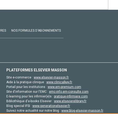
VRES
NOS FORMULES D'ABONNEMENTS
PLATEFORMES ELSEVIER MASSON
Site e-commerce :
www.elsevier-masson.fr
Aide à la pratique clinique :
www.clinicalkey.fr
Portail pour les institutions :
www.em-premium.com
Site d'information sur l'EMC :
emc-info.em-consulte.com
E-learning pour les infirmier(e)s :
pratique-infirmiere.com
Bibliothèque d'e-books Elsevier :
www.elsevierelibrary.fr
Blog special IFSI :
www.generationelsevier.fr
Suivez notre actualité sur notre blog :
www.blog-elsevier-masson.fr
Site d'emploi en santé :
emploisante.com