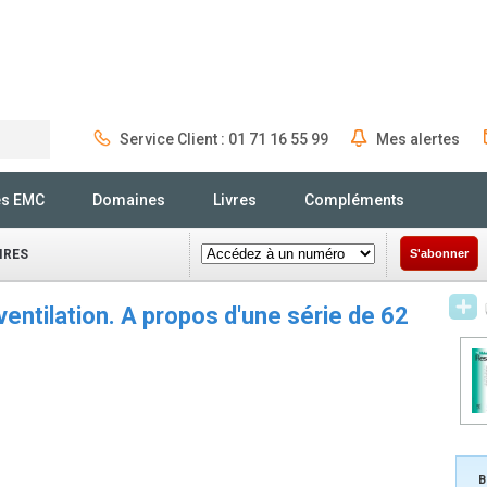
Service Client : 01 71 16 55 99
Mes alertes
Rechercher
és EMC
Domaines
Livres
Compléments
IRES
S'abonner
ntilation. A propos d'une série de 62
B