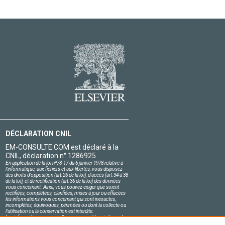
DÉCLARATION CNIL
EM-CONSULTE.COM est déclaré à la
CNIL, déclaration n° 1286925.
En application de la loi nº78-17 du 6 janvier 1978 relative à
l'informatique, aux fichiers et aux libertés, vous disposez
des droits d'opposition (art.26 de la loi), d'accès (art.34 à 38
de la loi), et de rectification (art.36 de la loi) des données
vous concernant. Ainsi, vous pouvez exiger que soient
rectifiées, complétées, clarifiées, mises à jour ou effacées
les informations vous concernant qui sont inexactes,
incomplètes, équivoques, périmées ou dont la collecte ou
l'utilisation ou la conservation est interdite.
Les informations personnelles concernant les visiteurs de
notre site, y compris leur identité, sont confidentielles.