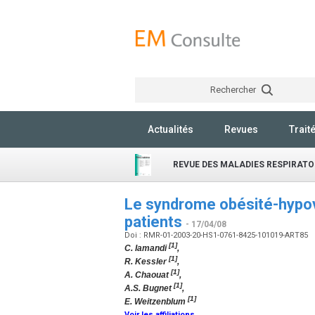
Rechercher
Actualités
Revues
Trait
REVUE DES MALADIES RESPIRATO
Le syndrome obésité-hypove
patients
- 17/04/08
Doi : RMR-01-2003-20-HS1-0761-8425-101019-ART85
[1]
C. Iamandi
,
[1]
R. Kessler
,
[1]
A. Chaouat
,
[1]
A.S. Bugnet
,
[1]
E. Weitzenblum
Voir les affiliations