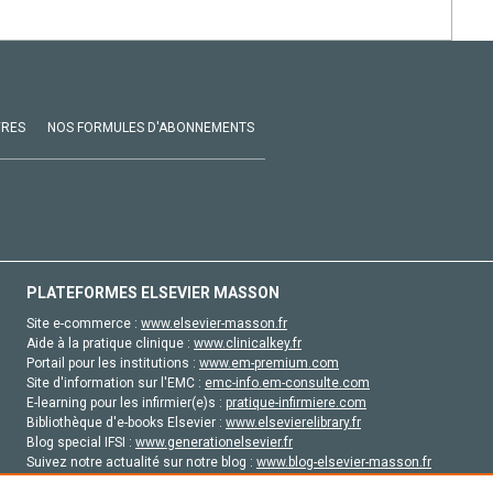
VRES
NOS FORMULES D'ABONNEMENTS
PLATEFORMES ELSEVIER MASSON
Site e-commerce :
www.elsevier-masson.fr
Aide à la pratique clinique :
www.clinicalkey.fr
Portail pour les institutions :
www.em-premium.com
Site d'information sur l'EMC :
emc-info.em-consulte.com
E-learning pour les infirmier(e)s :
pratique-infirmiere.com
Bibliothèque d'e-books Elsevier :
www.elsevierelibrary.fr
Blog special IFSI :
www.generationelsevier.fr
Suivez notre actualité sur notre blog :
www.blog-elsevier-masson.fr
Site d'emploi en santé :
emploisante.com