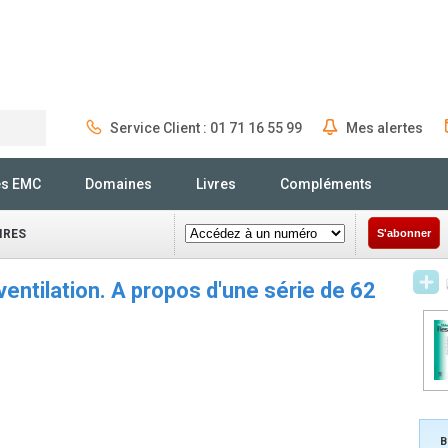
Service Client : 01 71 16 55 99
Mes alertes
Rechercher
és EMC
Domaines
Livres
Compléments
IRES
S'abonner
ntilation. A propos d'une série de 62
B