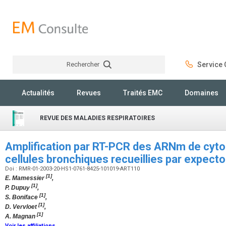
Rechercher
Service C
Rechercher
Actualités
Revues
Traités EMC
Domaines
REVUE DES MALADIES RESPIRATOIRES
Amplification par RT-PCR des ARNm de cyto
cellules bronchiques recueillies par expecto
Doi : RMR-01-2003-20-HS1-0761-8425-101019-ART110
[1]
E. Mamessier
,
[1]
P. Dupuy
,
[1]
S. Boniface
,
[1]
D. Vervloet
,
[1]
A. Magnan
Voir les affiliations