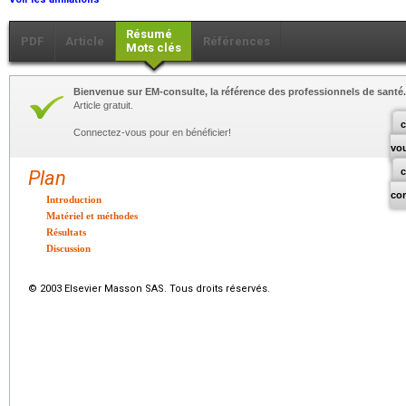
Résumé
PDF
Article
Références
Mots clés
Bienvenue sur EM-consulte, la référence des professionnels de santé.
Article gratuit.
c
Connectez-vous pour en bénéficier!
vo
Plan
co
Introduction
Matériel et méthodes
Résultats
Discussion
© 2003 Elsevier Masson SAS. Tous droits réservés.