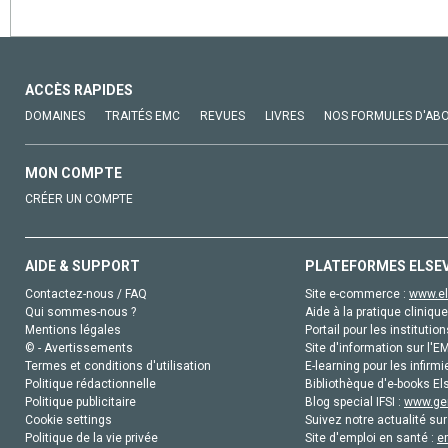
ACCÈS RAPIDES
DOMAINES
TRAITÉS EMC
REVUES
LIVRES
NOS FORMULES D'AB
MON COMPTE
CRÉER UN COMPTE
AIDE & SUPPORT
PLATEFORMES ELSE
Contactez-nous / FAQ
Site e-commerce :
www.el
Qui sommes-nous ?
Aide à la pratique clinique
Mentions légales
Portail pour les institution
© - Avertissements
Site d'information sur l'E
Termes et conditions d'utilisation
E-learning pour les infirmi
Politique rédactionnelle
Bibliothèque d'e-books Els
Politique publicitaire
Blog special IFSI :
www.gen
Cookie settings
Suivez notre actualité sur
Politique de la vie privée
Site d'emploi en santé :
e