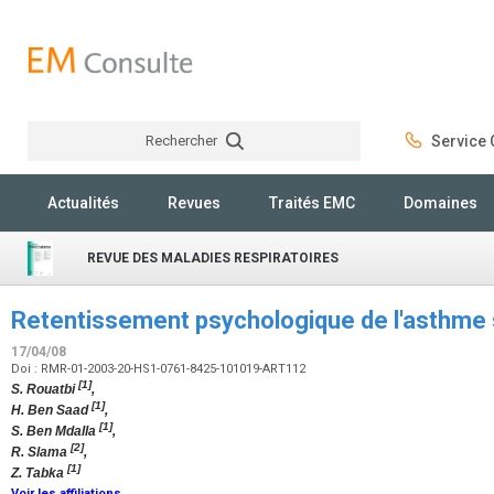
Rechercher
Service C
Rechercher
Actualités
Revues
Traités EMC
Domaines
REVUE DES MALADIES RESPIRATOIRES
Retentissement psychologique de l'asthme s
17/04/08
Doi : RMR-01-2003-20-HS1-0761-8425-101019-ART112
[1]
S. Rouatbi
,
[1]
H. Ben Saad
,
[1]
S. Ben Mdalla
,
[2]
R. Slama
,
[1]
Z. Tabka
Voir les affiliations