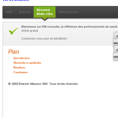
Résumé
PDF
Article
Références
Mots clés
Bienvenue sur EM-consulte, la référence des professionnels de santé.
Article gratuit.
c
Connectez-vous pour en bénéficier!
vo
Plan
co
Introduction
Matériels et méthodes
Résultats
Conclusion
© 2003 Elsevier Masson SAS. Tous droits réservés.