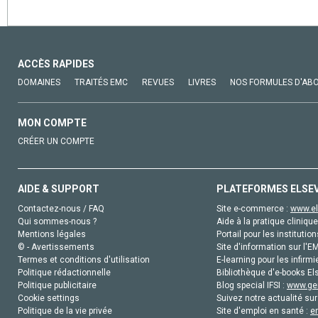
ACCÈS RAPIDES
DOMAINES
TRAITÉS EMC
REVUES
LIVRES
NOS FORMULES D'AB
MON COMPTE
CRÉER UN COMPTE
AIDE & SUPPORT
PLATEFORMES ELSE
Contactez-nous / FAQ
Site e-commerce :
www.el
Qui sommes-nous ?
Aide à la pratique clinique
Mentions légales
Portail pour les institution
© - Avertissements
Site d'information sur l'E
Termes et conditions d'utilisation
E-learning pour les infirmi
Politique rédactionnelle
Bibliothèque d'e-books Els
Politique publicitaire
Blog special IFSI :
www.gen
Cookie settings
Suivez notre actualité sur
Politique de la vie privée
Site d'emploi en santé :
e