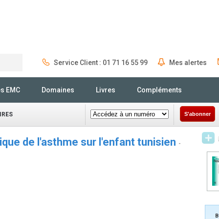
Service Client : 01 71 16 55 99
Mes alertes
Rechercher
és EMC
Domaines
Livres
Compléments
IRES
S'abonner
ue de l'asthme sur l'enfant tunisien
-
B