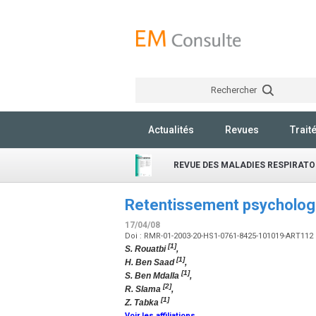
Rechercher
Actualités
Revues
Trait
REVUE DES MALADIES RESPIRATO
Retentissement psychologiq
17/04/08
Doi : RMR-01-2003-20-HS1-0761-8425-101019-ART112
[1]
S. Rouatbi
,
[1]
H. Ben Saad
,
[1]
S. Ben Mdalla
,
[2]
R. Slama
,
[1]
Z. Tabka
Voir les affiliations