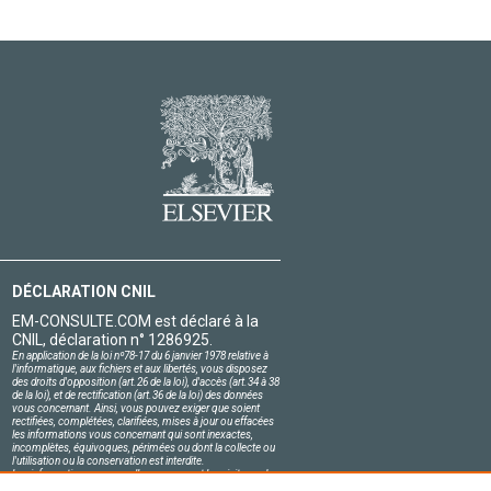
DÉCLARATION CNIL
EM-CONSULTE.COM est déclaré à la
CNIL, déclaration n° 1286925.
En application de la loi nº78-17 du 6 janvier 1978 relative à
l'informatique, aux fichiers et aux libertés, vous disposez
des droits d'opposition (art.26 de la loi), d'accès (art.34 à 38
de la loi), et de rectification (art.36 de la loi) des données
vous concernant. Ainsi, vous pouvez exiger que soient
rectifiées, complétées, clarifiées, mises à jour ou effacées
les informations vous concernant qui sont inexactes,
incomplètes, équivoques, périmées ou dont la collecte ou
l'utilisation ou la conservation est interdite.
Les informations personnelles concernant les visiteurs de
notre site, y compris leur identité, sont confidentielles.