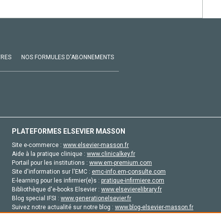
VRES
NOS FORMULES D'ABONNEMENTS
PLATEFORMES ELSEVIER MASSON
Site e-commerce :
www.elsevier-masson.fr
Aide à la pratique clinique :
www.clinicalkey.fr
Portail pour les institutions :
www.em-premium.com
Site d'information sur l'EMC :
emc-info.em-consulte.com
E-learning pour les infirmier(e)s :
pratique-infirmiere.com
Bibliothèque d'e-books Elsevier :
www.elsevierelibrary.fr
Blog special IFSI :
www.generationelsevier.fr
Suivez notre actualité sur notre blog :
www.blog-elsevier-masson.fr
Site d'emploi en santé :
emploisante.com