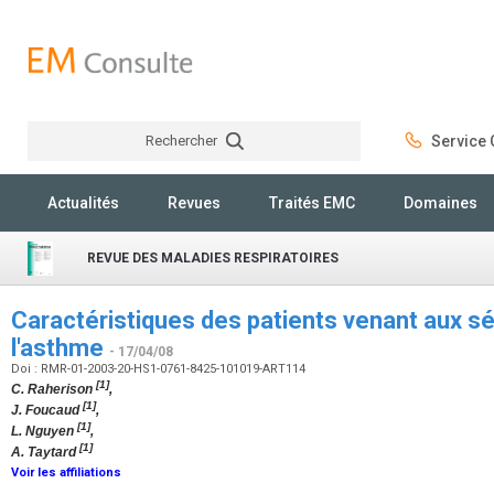
Rechercher
Service C
Rechercher
Actualités
Revues
Traités EMC
Domaines
REVUE DES MALADIES RESPIRATOIRES
Caractéristiques des patients venant aux s
l'asthme
- 17/04/08
Doi : RMR-01-2003-20-HS1-0761-8425-101019-ART114
[1]
C. Raherison
,
[1]
J. Foucaud
,
[1]
L. Nguyen
,
[1]
A. Taytard
Voir les affiliations