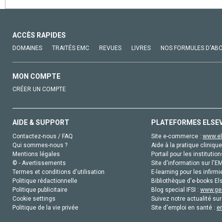
ACCÈS RAPIDES
DOMAINES
TRAITÉS EMC
REVUES
LIVRES
NOS FORMULES D'AB
MON COMPTE
CRÉER UN COMPTE
AIDE & SUPPORT
PLATEFORMES ELSE
Contactez-nous / FAQ
Site e-commerce :
www.el
Qui sommes-nous ?
Aide à la pratique clinique
Mentions légales
Portail pour les institution
© - Avertissements
Site d'information sur l'E
Termes et conditions d'utilisation
E-learning pour les infirmi
Politique rédactionnelle
Bibliothèque d'e-books Els
Politique publicitaire
Blog special IFSI :
www.gen
Cookie settings
Suivez notre actualité sur
Politique de la vie privée
Site d'emploi en santé :
e