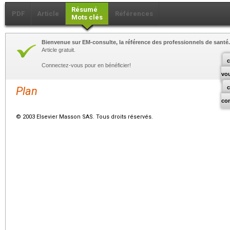
Résumé
PDF
Article
Références
Mots clés
Bienvenue sur EM-consulte, la référence des professionnels de santé.
Article gratuit.
c
Connectez-vous pour en bénéficier!
vo
Plan
co
© 2003 Elsevier Masson SAS. Tous droits réservés.