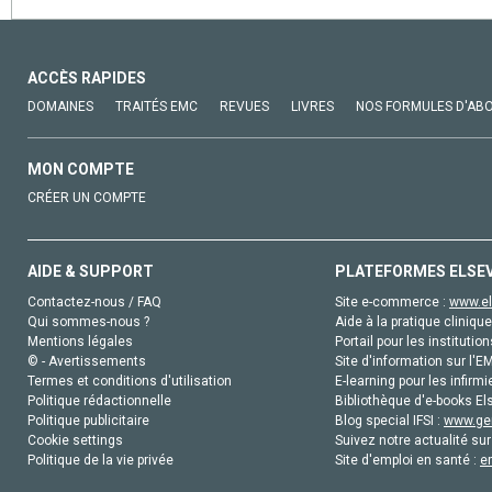
ACCÈS RAPIDES
DOMAINES
TRAITÉS EMC
REVUES
LIVRES
NOS FORMULES D'AB
MON COMPTE
CRÉER UN COMPTE
AIDE & SUPPORT
PLATEFORMES ELSE
Contactez-nous / FAQ
Site e-commerce :
www.el
Qui sommes-nous ?
Aide à la pratique clinique
Mentions légales
Portail pour les institution
© - Avertissements
Site d'information sur l'E
Termes et conditions d'utilisation
E-learning pour les infirmi
Politique rédactionnelle
Bibliothèque d'e-books Els
Politique publicitaire
Blog special IFSI :
www.gen
Cookie settings
Suivez notre actualité sur
Politique de la vie privée
Site d'emploi en santé :
e