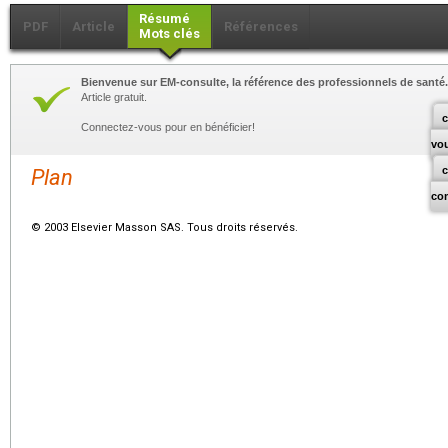
Résumé
PDF
Article
Références
Mots clés
Bienvenue sur EM-consulte, la référence des professionnels de santé.
Article gratuit.
c
Connectez-vous pour en bénéficier!
vo
Plan
co
© 2003 Elsevier Masson SAS. Tous droits réservés.