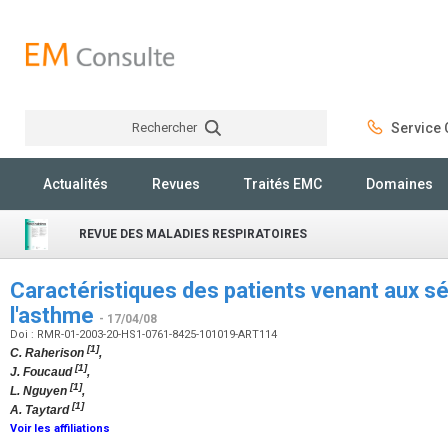
Rechercher
Service C
Rechercher
Actualités
Revues
Traités EMC
Domaines
REVUE DES MALADIES RESPIRATOIRES
Caractéristiques des patients venant aux s
l'asthme
- 17/04/08
Doi : RMR-01-2003-20-HS1-0761-8425-101019-ART114
[1]
C. Raherison
,
[1]
J. Foucaud
,
[1]
L. Nguyen
,
[1]
A. Taytard
Voir les affiliations