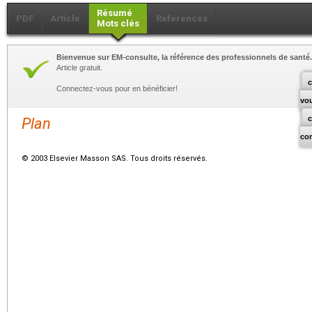
Résumé
PDF
Article
Références
Mots clés
Bienvenue sur EM-consulte, la référence des professionnels de santé.
Article gratuit.
c
Connectez-vous pour en bénéficier!
vo
Plan
co
© 2003 Elsevier Masson SAS. Tous droits réservés.