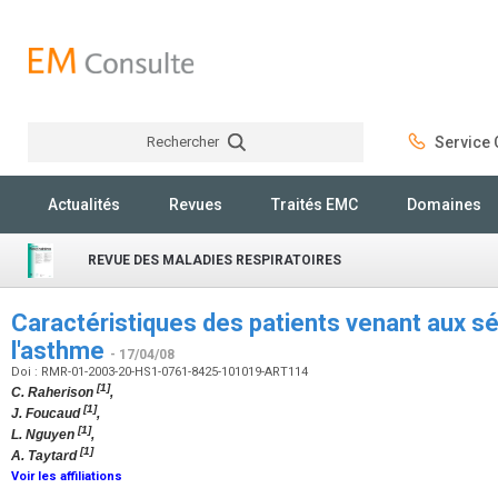
Rechercher
Service C
Rechercher
Actualités
Revues
Traités EMC
Domaines
REVUE DES MALADIES RESPIRATOIRES
Caractéristiques des patients venant aux s
l'asthme
- 17/04/08
Doi : RMR-01-2003-20-HS1-0761-8425-101019-ART114
[1]
C. Raherison
,
[1]
J. Foucaud
,
[1]
L. Nguyen
,
[1]
A. Taytard
Voir les affiliations