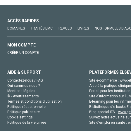
ACCÈS RAPIDES
DOMAINES
TRAITÉS EMC
REVUES
LIVRES
NOS FORMULES D'AB
MON COMPTE
CRÉER UN COMPTE
AIDE & SUPPORT
PLATEFORMES ELSE
Contactez-nous / FAQ
Site e-commerce :
www.el
Qui sommes-nous ?
Aide à la pratique clinique
Mentions légales
Portail pour les institution
© - Avertissements
Site d'information sur l'E
Termes et conditions d'utilisation
E-learning pour les infirmi
Politique rédactionnelle
Bibliothèque d'e-books Els
Politique publicitaire
Blog special IFSI :
www.gen
Cookie settings
Suivez notre actualité sur
Politique de la vie privée
Site d'emploi en santé :
e