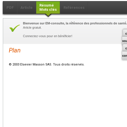
Résumé
PDF
Article
Références
Mots clés
Bienvenue sur EM-consulte, la référence des professionnels de santé.
Article gratuit.
c
Connectez-vous pour en bénéficier!
vo
Plan
co
© 2003 Elsevier Masson SAS. Tous droits réservés.