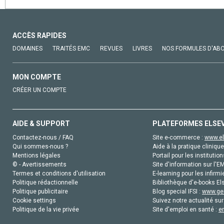
ACCÈS RAPIDES
DOMAINES
TRAITÉS EMC
REVUES
LIVRES
NOS FORMULES D'AB
MON COMPTE
CRÉER UN COMPTE
AIDE & SUPPORT
PLATEFORMES ELSE
Contactez-nous / FAQ
Site e-commerce :
www.el
Qui sommes-nous ?
Aide à la pratique clinique
Mentions légales
Portail pour les institution
© - Avertissements
Site d'information sur l'E
Termes et conditions d'utilisation
E-learning pour les infirmi
Politique rédactionnelle
Bibliothèque d'e-books Els
Politique publicitaire
Blog special IFSI :
www.gen
Cookie settings
Suivez notre actualité sur
Politique de la vie privée
Site d'emploi en santé :
e