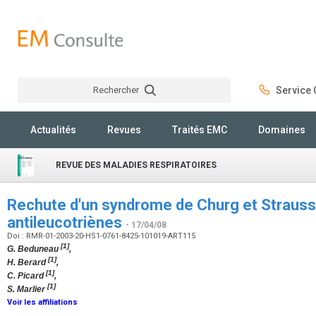
Rechercher
Service C
Rechercher
Actualités
Revues
Traités EMC
Domaines
REVUE DES MALADIES RESPIRATOIRES
Rechute d'un syndrome de Churg et Strauss 
antileucotriènes
- 17/04/08
Doi : RMR-01-2003-20-HS1-0761-8425-101019-ART115
[1]
G. Beduneau
,
[1]
H. Berard
,
[1]
C. Picard
,
[1]
S. Marlier
Voir les affiliations