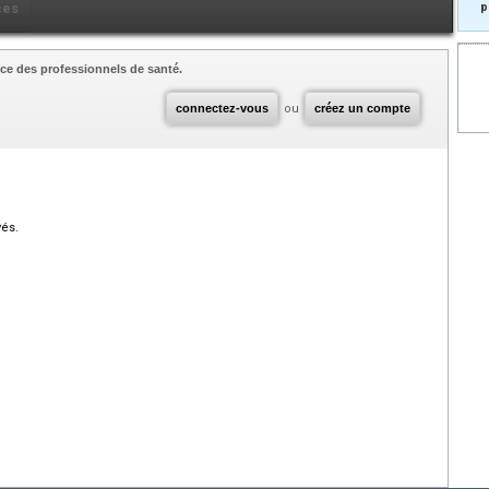
ces
p
ce des professionnels de santé.
connectez-vous
ou
créez un compte
vés.