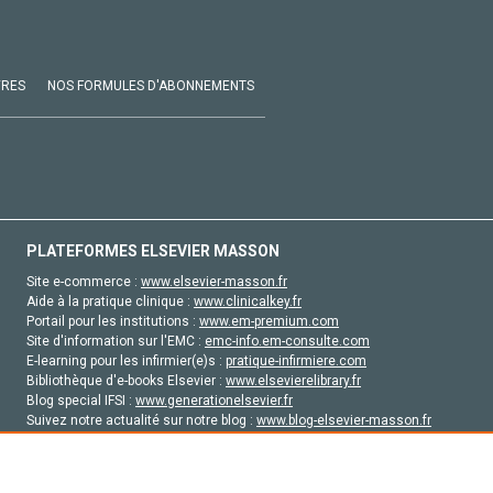
VRES
NOS FORMULES D'ABONNEMENTS
PLATEFORMES ELSEVIER MASSON
Site e-commerce :
www.elsevier-masson.fr
Aide à la pratique clinique :
www.clinicalkey.fr
Portail pour les institutions :
www.em-premium.com
Site d'information sur l'EMC :
emc-info.em-consulte.com
E-learning pour les infirmier(e)s :
pratique-infirmiere.com
Bibliothèque d'e-books Elsevier :
www.elsevierelibrary.fr
Blog special IFSI :
www.generationelsevier.fr
Suivez notre actualité sur notre blog :
www.blog-elsevier-masson.fr
Site d'emploi en santé :
emploisante.com