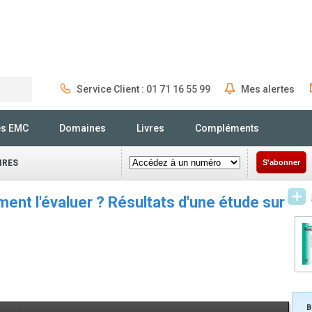
Service Client : 01 71 16 55 99
Mes alertes
Rechercher
és EMC
Domaines
Livres
Compléments
IRES
S'abonner
ent l'évaluer ? Résultats d'une étude sur
B