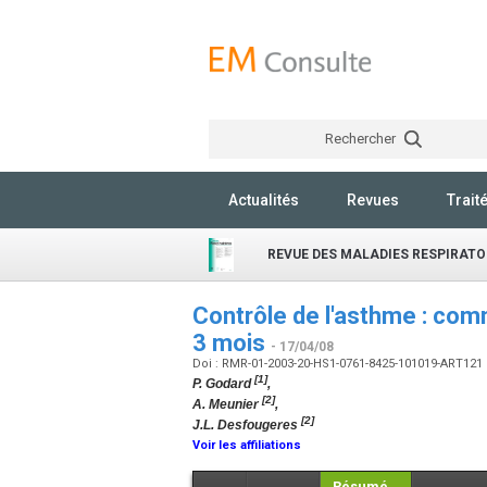
Rechercher
Actualités
Revues
Trait
REVUE DES MALADIES RESPIRATO
Contrôle de l'asthme : comm
3 mois
- 17/04/08
Doi : RMR-01-2003-20-HS1-0761-8425-101019-ART121
[1]
P. Godard
,
[2]
A. Meunier
,
[2]
J.L. Desfougeres
Voir les affiliations
Résumé