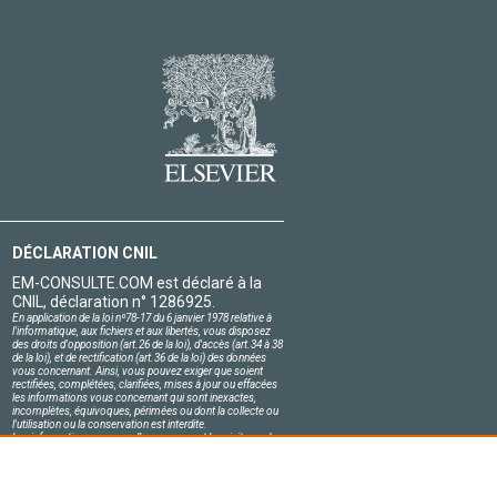
DÉCLARATION CNIL
EM-CONSULTE.COM est déclaré à la
CNIL, déclaration n° 1286925.
En application de la loi nº78-17 du 6 janvier 1978 relative à
l'informatique, aux fichiers et aux libertés, vous disposez
des droits d'opposition (art.26 de la loi), d'accès (art.34 à 38
de la loi), et de rectification (art.36 de la loi) des données
vous concernant. Ainsi, vous pouvez exiger que soient
rectifiées, complétées, clarifiées, mises à jour ou effacées
les informations vous concernant qui sont inexactes,
incomplètes, équivoques, périmées ou dont la collecte ou
l'utilisation ou la conservation est interdite.
Les informations personnelles concernant les visiteurs de
notre site, y compris leur identité, sont confidentielles.
Le responsable du site s'engage sur l'honneur à respecter
les conditions légales de confidentialité applicables en
France et à ne pas divulguer ces informations à des tiers.