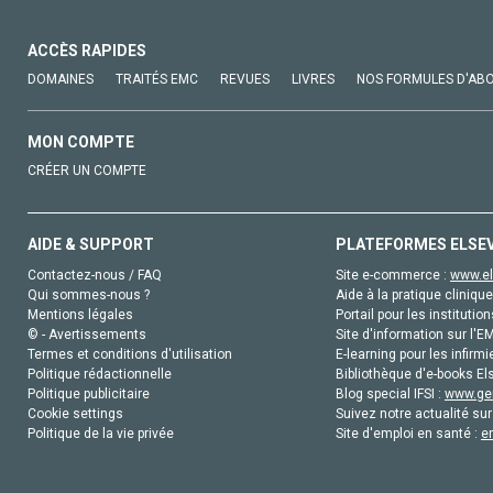
ACCÈS RAPIDES
DOMAINES
TRAITÉS EMC
REVUES
LIVRES
NOS FORMULES D'AB
MON COMPTE
CRÉER UN COMPTE
AIDE & SUPPORT
PLATEFORMES ELSE
Contactez-nous / FAQ
Site e-commerce :
www.el
Qui sommes-nous ?
Aide à la pratique clinique
Mentions légales
Portail pour les institution
© - Avertissements
Site d'information sur l'E
Termes et conditions d'utilisation
E-learning pour les infirmi
Politique rédactionnelle
Bibliothèque d'e-books Els
Politique publicitaire
Blog special IFSI :
www.gen
Cookie settings
Suivez notre actualité sur
Politique de la vie privée
Site d'emploi en santé :
e