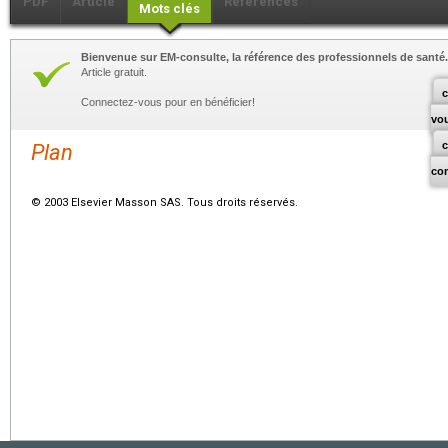
PDF
Article
Références
Mots clés
Bienvenue sur EM-consulte, la référence des professionnels de santé.
Article gratuit.
c
Connectez-vous pour en bénéficier!
vo
Plan
co
© 2003 Elsevier Masson SAS. Tous droits réservés.