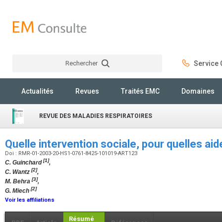
Rechercher
Service C
Rechercher
Actualités
Revues
Traités EMC
Domaines
REVUE DES MALADIES RESPIRATOIRES
Quelle intervention sociale, pour quelles ai
Doi : RMR-01-2003-20-HS1-0761-8425-101019-ART123
[1]
C. Guinchard
,
[2]
C. Wantz
,
[3]
M. Behra
,
[2]
G. Miech
Voir les affiliations
Résumé