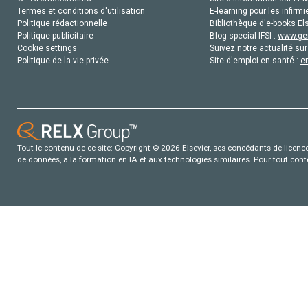
Termes et conditions d'utilisation
E-learning pour les infirmi
Politique rédactionnelle
Bibliothèque d'e-books Els
Politique publicitaire
Blog special IFSI :
www.gen
Cookie settings
Suivez notre actualité sur
Politique de la vie privée
Site d'emploi en santé :
e
Tout le contenu de ce site: Copyright © 2026 Elsevier, ses concédants de licence e
de données, a la formation en IA et aux technologies similaires. Pour tout con