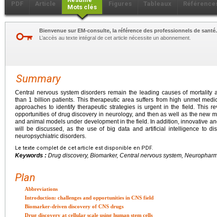
PDF
Article
Figures
Tableaux
Référence
Mots clés
Bienvenue sur EM-consulte, la référence des professionnels de santé.
L’accès au texte intégral de cet article nécessite un abonnement.
Summary
Central nervous system disorders remain the leading causes of mortality 
than 1 billion patients. This therapeutic area suffers from high unmet med
approaches to identify therapeutic strategies is urgent in the field. This r
opportunities of drug discovery in neurology, and then as well as the new
and animal models under development in the field. In addition, innovative a
will be discussed, as the use of big data and artificial intelligence to 
neuropsychiatric disorders.
Le texte complet de cet article est disponible en PDF.
Keywords :
Drug discovery, Biomarker, Central nervous system, Neuropharm
Plan
Abbreviations
Introduction: challenges and opportunities in CNS field
Biomarker-driven discovery of CNS drugs
Drug discovery at cellular scale using human stem cells