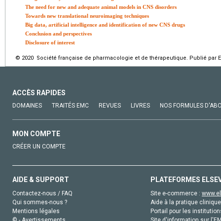
The need for new and adequate animal models in CNS disorders
Towards new translational neuroimaging techniques
Big data, artificial intelligence and identification of new CNS drugs
Conclusion and perspectives
Disclosure of interest
© 2020 Société française de pharmacologie et de thérapeutique. Publié par E
ACCÈS RAPIDES
DOMAINES
TRAITÉS EMC
REVUES
LIVRES
NOS FORMULES D'AB
MON COMPTE
CRÉER UN COMPTE
AIDE & SUPPORT
PLATEFORMES ELSE
Contactez-nous / FAQ
Site e-commerce :
www.el
Qui sommes-nous ?
Aide à la pratique clinique
Mentions légales
Portail pour les institution
© - Avertissements
Site d'information sur l'E