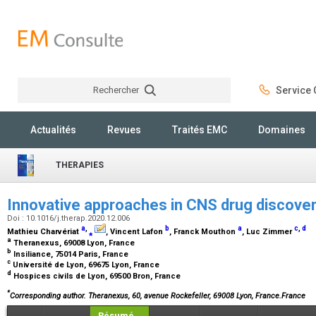
Rechercher
Service C
Rechercher
Actualités
Revues
Traités EMC
Domaines
THERAPIES
Innovative approaches in CNS drug discove
Doi : 10.1016/j.therap.2020.12.006
a
,
b
a
c
,
d
Mathieu Charvériat
⁎
, Vincent Lafon
, Franck Mouthon
, Luc Zimmer
a
Theranexus, 69008 Lyon, France
b
Insiliance, 75014 Paris, France
c
Université de Lyon, 69675 Lyon, France
d
Hospices civils de Lyon, 69500 Bron, France
*
Corresponding author. Theranexus, 60, avenue Rockefeller, 69008 Lyon, France.France
Résumé