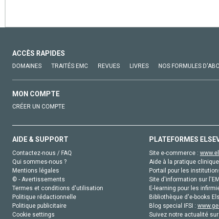
ACCÈS RAPIDES
DOMAINES
TRAITÉS EMC
REVUES
LIVRES
NOS FORMULES D'AB
MON COMPTE
CRÉER UN COMPTE
AIDE & SUPPORT
PLATEFORMES ELSE
Contactez-nous / FAQ
Site e-commerce :
www.el
Qui sommes-nous ?
Aide à la pratique clinique
Mentions légales
Portail pour les institution
© - Avertissements
Site d'information sur l'E
Termes et conditions d'utilisation
E-learning pour les infirmi
Politique rédactionnelle
Bibliothèque d'e-books Els
Politique publicitaire
Blog special IFSI :
www.gen
Cookie settings
Suivez notre actualité sur