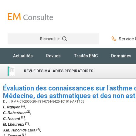
Rechercher
Service C
Rechercher
Actualités
Revues
Traités EMC
Domaines
REVUE DES MALADIES RESPIRATOIRES
Évaluation des connaissances sur l'asthme 
Médecine, des asthmatiques et des non as
Doi : RMR-01-2003-20-HS1-0761-8425-101019-ART105
[1]
L. Nguyen
,
[1]
C. Raherison
,
[1]
C. Nocent
,
[1]
M. Lheureux
,
[1]
J.M. Tunon de Lara
,
[1]