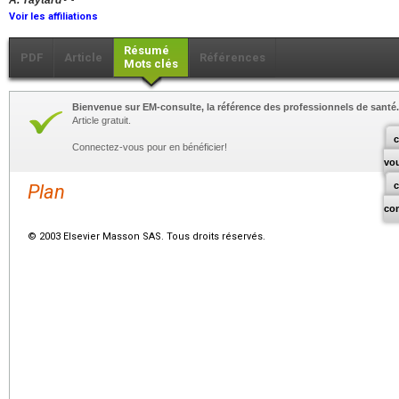
A. Taytard
Voir les affiliations
Résumé
PDF
Article
Références
Mots clés
Bienvenue sur EM-consulte, la référence des professionnels de santé.
Article gratuit.
c
Connectez-vous pour en bénéficier!
vo
Plan
co
© 2003 Elsevier Masson SAS. Tous droits réservés.