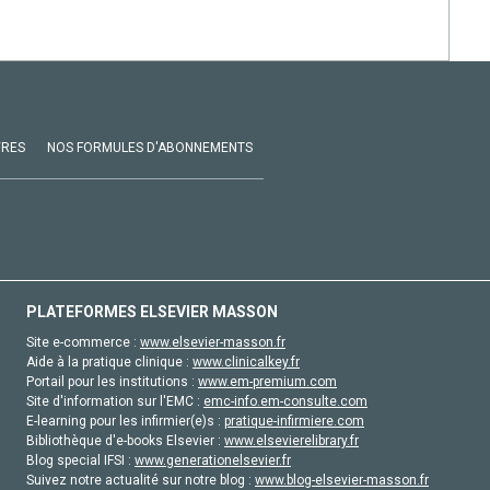
VRES
NOS FORMULES D'ABONNEMENTS
PLATEFORMES ELSEVIER MASSON
Site e-commerce :
www.elsevier-masson.fr
Aide à la pratique clinique :
www.clinicalkey.fr
Portail pour les institutions :
www.em-premium.com
Site d'information sur l'EMC :
emc-info.em-consulte.com
E-learning pour les infirmier(e)s :
pratique-infirmiere.com
Bibliothèque d'e-books Elsevier :
www.elsevierelibrary.fr
Blog special IFSI :
www.generationelsevier.fr
Suivez notre actualité sur notre blog :
www.blog-elsevier-masson.fr