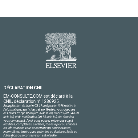
DÉCLARATION CNIL
EM-CONSULTE.COM est déclaré à la
CNIL, déclaration n° 1286925.
En application de la loi nº78-17 du 6 janvier 1978 relative à
l'informatique, aux fichiers et aux libertés, vous disposez
des droits d'opposition (art.26 de la loi), d'accès (art.34 à 38
de la loi), et de rectification (art.36 de la loi) des données
vous concernant. Ainsi, vous pouvez exiger que soient
rectifiées, complétées, clarifiées, mises à jour ou effacées
les informations vous concernant qui sont inexactes,
incomplètes, équivoques, périmées ou dont la collecte ou
l'utilisation ou la conservation est interdite.