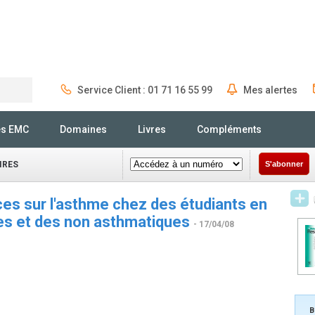
Service Client : 01 71 16 55 99
Mes alertes
Rechercher
és EMC
Domaines
Livres
Compléments
IRES
S'abonner
es sur l'asthme chez des étudiants en
es et des non asthmatiques
- 17/04/08
B