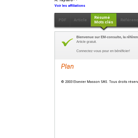
A. Taytard
Voir les affiliations
Résumé
PDF
Article
Référen
Mots clés
Bienvenue sur EM-consulte, la référen
Article gratuit.
Connectez-vous pour en bénéficier!
Plan
© 2003 Elsevier Masson SAS. Tous droits réser