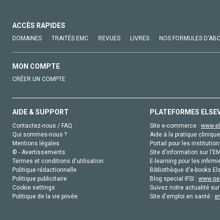
ACCÈS RAPIDES
DOMAINES
TRAITÉS EMC
REVUES
LIVRES
NOS FORMULES D'AB
MON COMPTE
CRÉER UN COMPTE
AIDE & SUPPORT
PLATEFORMES ELSE
Contactez-nous / FAQ
Site e-commerce :
www.el
Qui sommes-nous ?
Aide à la pratique clinique
Mentions légales
Portail pour les institution
© - Avertissements
Site d'information sur l'E
Termes et conditions d'utilisation
E-learning pour les infirmi
Politique rédactionnelle
Bibliothèque d'e-books Els
Politique publicitaire
Blog special IFSI :
www.gen
Cookie settings
Suivez notre actualité sur
Politique de la vie privée
Site d'emploi en santé :
e