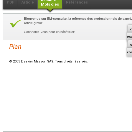
PDF
Article
Références
Mots clés
Bienvenue sur EM-consulte, la référence des professionnels de santé.
Article gratuit.
c
Connectez-vous pour en bénéficier!
vo
Plan
co
© 2003 Elsevier Masson SAS. Tous droits réservés.