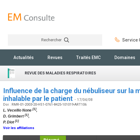
Rechercher
Service C
Rechercher
Actualités
Revues
Traités EMC
Domaines
REVUE DES MALADIES RESPIRATOIRES
Influence de la charge du nébuliseur sur l
inhalable par le patient
- 17/04/08
Doi : RMR-01-2003-20-HS1-0761-8425-101019-ART106
[1]
L. Vecellio None
,
[1]
D. Grimbert
,
[1]
P. Diot
Voir les affiliations
Résumé