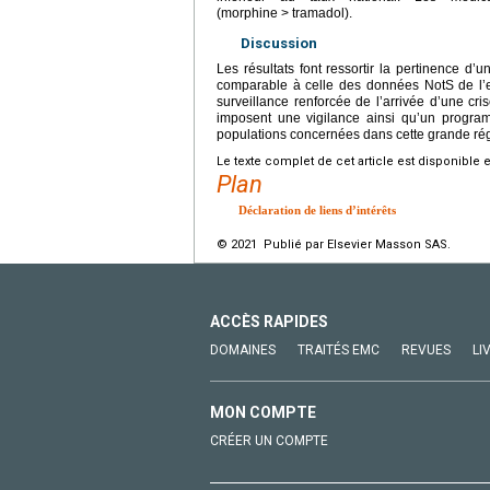
(morphine
>
tramadol).
Discussion
Les résultats font ressortir la pertinence d’
comparable à celle des données NotS de l’enq
surveillance renforcée de l’arrivée d’une cr
imposent une vigilance ainsi qu’un progra
populations concernées dans cette grande régi
Le texte complet de cet article est disponible 
Plan
Déclaration de liens d’intérêts
© 2021 Publié par Elsevier Masson SAS.
ACCÈS RAPIDES
DOMAINES
TRAITÉS EMC
REVUES
LI
MON COMPTE
CRÉER UN COMPTE