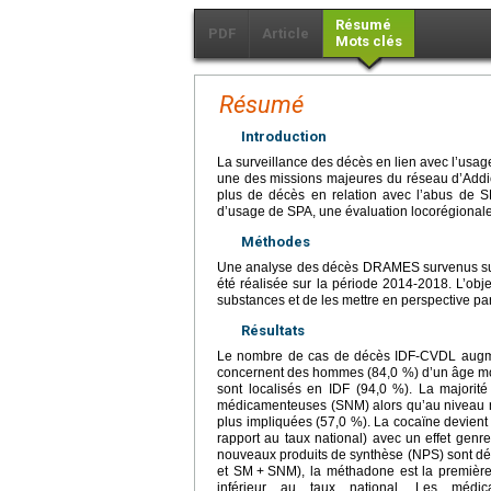
Résumé
PDF
Article
Mots clés
Résumé
Introduction
La surveillance des décès en lien avec l’usa
une des missions majeures du réseau d’Addict
plus de décès en relation avec l’abus de SP
d’usage de SPA, une évaluation locorégionale 
Méthodes
Une analyse des décès DRAMES survenus sur le
été réalisée sur la période 2014-2018. L’obj
substances et de les mettre en perspective pa
Résultats
Le nombre de cas de décès IDF-CVDL augm
concernent des hommes (84,0 %) d’un âge moy
sont localisés en IDF (94,0 %). La majori
médicamenteuses (SNM) alors qu’au niveau 
plus impliquées (57,0 %). La cocaïne devien
rapport au taux national) avec un effet ge
nouveaux produits de synthèse (NPS) sont dét
et SM
+
SNM), la méthadone est la première
inférieur au taux national. Les méd