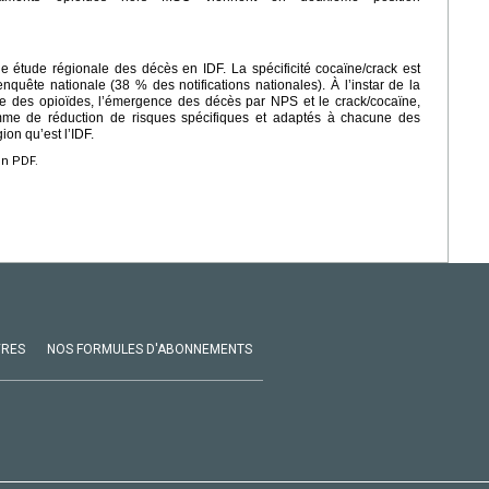
une étude régionale des décès en IDF. La spécificité cocaïne/crack est
uête nationale (38 % des notifications nationales). À l’instar de la
ise des opioïdes, l’émergence des décès par NPS et le crack/cocaïne,
mme de réduction de risques spécifiques et adaptés à chacune des
on qu’est l’IDF.
en PDF.
VRES
NOS FORMULES D'ABONNEMENTS