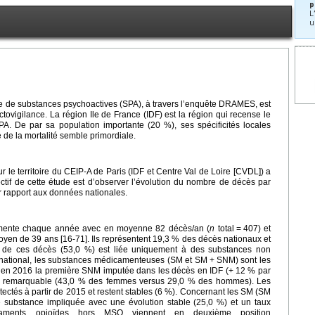
p
L
u
ge de substances psychoactives (SPA), à travers l’enquête DRAMES, est
ovigilance. La région Ile de France (IDF) est la région qui recense le
A. De par sa population importante (20 %), ses spécificités locales
de la mortalité semble primordiale.
 territoire du CEIP-A de Paris (IDF et Centre Val de Loire [CVDL]) a
ectif de cette étude est d’observer l’évolution du nombre de décès par
r rapport aux données nationales.
ente chaque année avec en moyenne 82 décès/an (
n
total
=
407) et
en de 39 ans [16-71]. Ils représentent 19,3 % des décès nationaux et
té de ces décès (53,0 %) est liée uniquement à des substances non
national, les substances médicamenteuses (SM et SM
+
SNM) sont les
t en 2016 la première SNM imputée dans les décès en IDF (+
12 % par
nre remarquable (43,0 % des femmes versus 29,0 % des hommes). Les
ectés à partir de 2015 et restent stables (6 %). Concernant les SM (SM
 substance impliquée avec une évolution stable (25,0 %) et un taux
icaments opioïdes hors MSO viennent en deuxième position