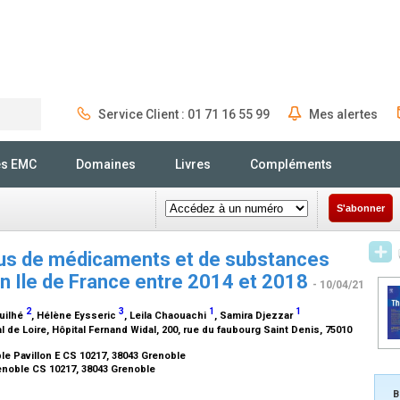
Service Client : 01 71 16 55 99
Mes alertes
Rechercher
és EMC
Domaines
Livres
Compléments
S'abonner
abus de médicaments et de substances
en Ile de France entre 2014 et 2018
- 10/04/21
2
3
1
1
ouilhé
, Hélène Eysseric
, Leila Chaouachi
, Samira Djezzar
 de Loire, Hôpital Fernand Widal, 200, rue du faubourg Saint Denis, 75010
e Pavillon E CS 10217, 38043 Grenoble
renoble CS 10217, 38043 Grenoble
B