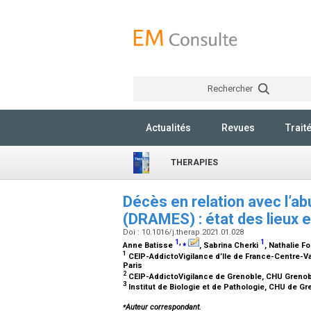
Rechercher
Actualités
Revues
Trait
THERAPIES
Décès en relation avec l’
(DRAMES) : état des lieux 
Doi : 10.1016/j.therap.2021.01.028
1
,
⁎
1
Anne Batisse
, Sabrina Cherki
, Nathalie F
1
CEIP-AddictoVigilance d’Ile de France-Centre-Val
Paris
2
CEIP-AddictoVigilance de Grenoble, CHU Grenobl
3
Institut de Biologie et de Pathologie, CHU de G
⁎
Auteur correspondant.