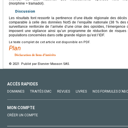
(morphine
>
tramadol).
Discussion
Les résultats font ressortir la pertinence d’une étude régionale des décès 
comparable à celle des données NotS de l’enquête nationale (38 % des noti
surveillance renforcée de l’arrivée d’une crise des opioïdes, l’émergence
imposent une vigilance ainsi qu’un programme de réduction de risques
populations concernées dans cette grande région qu’est l’IDF.
Le texte complet de cet article est disponible en PDF.
Plan
Déclaration de liens d’intérêts
© 2021 Publié par Elsevier Masson SAS.
ACCÈS RAPIDES
DOMAINES
TRAITÉS EMC
REVUES
LIVRES
NOS FORMULES D'AB
MON COMPTE
CRÉER UN COMPTE