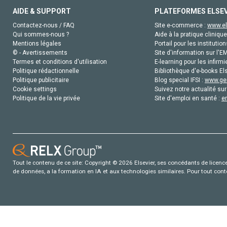
AIDE & SUPPORT
PLATEFORMES ELSE
Contactez-nous / FAQ
Site e-commerce :
www.el
Qui sommes-nous ?
Aide à la pratique clinique
Mentions légales
Portail pour les institution
© - Avertissements
Site d'information sur l'E
Termes et conditions d'utilisation
E-learning pour les infirmi
Politique rédactionnelle
Bibliothèque d'e-books Els
Politique publicitaire
Blog special IFSI :
www.gen
Cookie settings
Suivez notre actualité sur
Politique de la vie privée
Site d'emploi en santé :
e
Tout le contenu de ce site: Copyright © 2026 Elsevier, ses concédants de licence e
de données, a la formation en IA et aux technologies similaires. Pour tout con