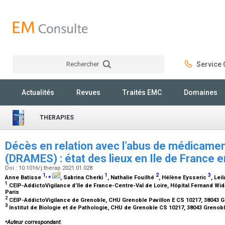
Rechercher
Service C
Rechercher
Actualités
Revues
Traités EMC
Domaines
THERAPIES
Décès en relation avec l’abus de médicame
(DRAMES) : état des lieux en Ile de France 
Doi : 10.1016/j.therap.2021.01.028
1
,
⁎
1
2
3
Anne Batisse
, Sabrina Cherki
, Nathalie Fouilhé
, Hélène Eysseric
, Lei
1
CEIP-AddictoVigilance d’Ile de France-Centre-Val de Loire, Hôpital Fernand Wida
Paris
2
CEIP-AddictoVigilance de Grenoble, CHU Grenoble Pavillon E CS 10217, 38043 
3
Institut de Biologie et de Pathologie, CHU de Grenoble CS 10217, 38043 Grenob
⁎
Auteur correspondant.