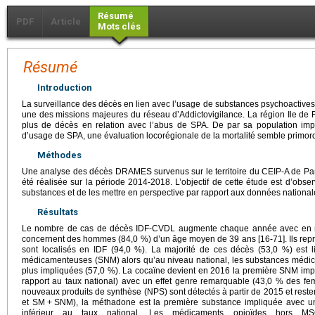
Résumé
PDF
Article
Mots clés
Résumé
Introduction
La surveillance des décès en lien avec l’usage de substances psychoactives
une des missions majeures du réseau d’Addictovigilance. La région Ile de F
plus de décès en relation avec l’abus de SPA. De par sa population impor
d’usage de SPA, une évaluation locorégionale de la mortalité semble primord
Méthodes
Une analyse des décès DRAMES survenus sur le territoire du CEIP-A de Pari
été réalisée sur la période 2014-2018. L’objectif de cette étude est d’obs
substances et de les mettre en perspective par rapport aux données national
Résultats
Le nombre de cas de décès IDF-CVDL augmente chaque année avec en 
concernent des hommes (84,0 %) d’un âge moyen de 39 ans [16-71]. Ils rep
sont localisés en IDF (94,0 %). La majorité de ces décès (53,0 %) est
médicamenteuses (SNM) alors qu’au niveau national, les substances méd
plus impliquées (57,0 %). La cocaïne devient en 2016 la première SNM imp
rapport au taux national) avec un effet genre remarquable (43,0 % des 
nouveaux produits de synthèse (NPS) sont détectés à partir de 2015 et rest
et SM
+
SNM), la méthadone est la première substance impliquée avec un
inférieur au taux national. Les médicaments opioïdes hors M