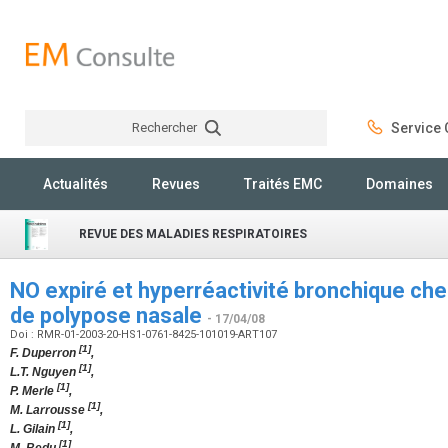
Rechercher
Service C
Rechercher
Actualités
Revues
Traités EMC
Domaines
REVUE DES MALADIES RESPIRATOIRES
NO expiré et hyperréactivité bronchique chez
de polypose nasale
- 17/04/08
Doi : RMR-01-2003-20-HS1-0761-8425-101019-ART107
[1]
F. Duperron
,
[1]
L.T. Nguyen
,
[1]
P. Merle
,
[1]
M. Larrousse
,
[1]
L. Gilain
,
[1]