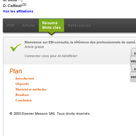
M. Bedu
,
[1]
D. Caillaud
Voir les affiliations
Résumé
PDF
Article
Références
Mots clés
Bienvenue sur EM-consulte, la référence des professionnels de santé.
Article gratuit.
c
Connectez-vous pour en bénéficier!
vo
Plan
co
Introduction
Objectifs
Matériel et méthodes
Résultats
Conclusion
© 2003 Elsevier Masson SAS. Tous droits réservés.