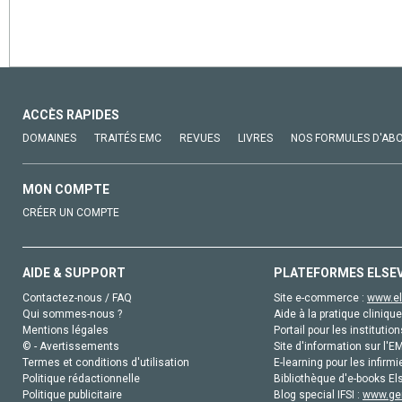
ACCÈS RAPIDES
DOMAINES
TRAITÉS EMC
REVUES
LIVRES
NOS FORMULES D'AB
MON COMPTE
CRÉER UN COMPTE
AIDE & SUPPORT
PLATEFORMES ELSE
Contactez-nous / FAQ
Site e-commerce :
www.el
Qui sommes-nous ?
Aide à la pratique clinique
Mentions légales
Portail pour les institution
© - Avertissements
Site d'information sur l'E
Termes et conditions d'utilisation
E-learning pour les infirmi
Politique rédactionnelle
Bibliothèque d'e-books Els
Politique publicitaire
Blog special IFSI :
www.gen