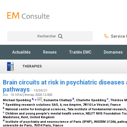
Rechercher
Service C
Rechercher
Actualités
Revues
Traités EMC
Domaines
THERAPIES
Brain circuits at risk in psychiatric disease
pathways
- 10/04/21
Doi : 10.1016/j.therap.2020.12.005
a
,
⁎
b
c
Michael Spedding
, Sumantra Chattarji
, Charlotte Spedding
, Thérèse 
a
Spedding research solutions SAS, 6, rue Ampère, 78110 Le Vésinet, France
b
National centre for biological sciences, Tata institute of fundamental research,
c
Children and young people's mental health service, NELFT NHS Foundation Tru
Maidstone, Kent, United Kingdom
d
Institute of psychiatry and neuroscience of Paris (IPNP), INSERM U1266, patho
université de Paris, 75014 Paris, France