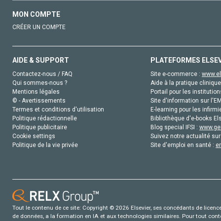
MON COMPTE
CRÉER UN COMPTE
AIDE & SUPPORT
PLATEFORMES ELSE
Contactez-nous / FAQ
Site e-commerce :
www.el
Qui sommes-nous ?
Aide à la pratique clinique
Mentions légales
Portail pour les institution
© - Avertissements
Site d'information sur l'E
Termes et conditions d'utilisation
E-learning pour les infirmi
Politique rédactionnelle
Bibliothèque d'e-books Els
Politique publicitaire
Blog special IFSI :
www.gen
Cookie settings
Suivez notre actualité sur
Politique de la vie privée
Site d'emploi en santé :
e
Tout le contenu de ce site: Copyright © 2026 Elsevier, ses concédants de licence e
de données, a la formation en IA et aux technologies similaires. Pour tout con