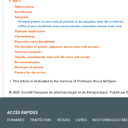
Abbreviations
Introduction
Amygdala
Divergent patterns of stress-induced plasticity in the amygdala: from cells to behavior
Effects of stress distributed across neural networks: interactions between brain areas
Thalamic implications
Chronobiology
Depression and schizophrenia
The interplay of genetic, epigenetic interactions with stressors
Neuronal energetics
Opioids, cannabinoids, and early life stress and circuits
Recommendations
Disclosure of interest
Finance for the review
☆
This article is dedicated to the memory of Professor Bruce McEwen.
© 2020 Société française de pharmacologie et de thérapeutique. Publié par E
ACCÈS RAPIDES
DOMAINES
TRAITÉS EMC
REVUES
LIVRES
NOS FORMULES D'AB