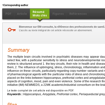
⁎
Corresponding author.
Résumé
PDF
Article
Figures
Références
Mots clés
Bienvenue sur EM-consulte, la référence des professionnels de santé.
L’accès au texte intégral de cet article nécessite un abonnement.
Summary
The multiple brain circuits involved in psychiatric diseases may appear dau
select few, with a particular sensitivity to stress and neurodevelopmental i
review is structured around 1. the key circuits, their role in health and dise
them, 2. The influence of upbringing, stress, chronobiology, inflammation and
influence on these circuits, particularly regarding copy number variants and 
of pharmacological agents with the particular risks of stress and chronobiolog
placed on the links between hippocampus, prefrontal cortex and amygdala/pe
aspects of cognition, mood, pain and even violence. Some of the research fi
initiative (IMI) NEWMEDS, a 22M€ academic/industrial consortium on the brain c
Le texte complet de cet article est disponible en PDF.
Keywords :
Hippocampus, Amygdala, Prefrontal cortex, Periaqueductal grey,
Plan