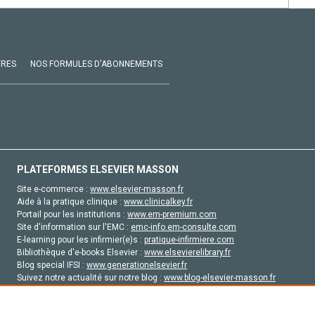
VRES
NOS FORMULES D'ABONNEMENTS
PLATEFORMES ELSEVIER MASSON
Site e-commerce :
www.elsevier-masson.fr
Aide à la pratique clinique :
www.clinicalkey.fr
Portail pour les institutions :
www.em-premium.com
Site d'information sur l'EMC :
emc-info.em-consulte.com
E-learning pour les infirmier(e)s :
pratique-infirmiere.com
Bibliothèque d'e-books Elsevier :
www.elsevierelibrary.fr
Blog special IFSI :
www.generationelsevier.fr
Suivez notre actualité sur notre blog :
www.blog-elsevier-masson.fr
Site d'emploi en santé :
emploisante.com