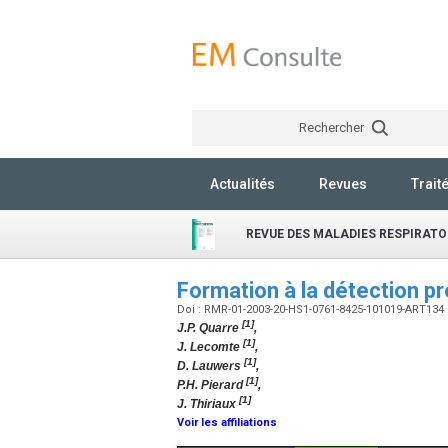
Rechercher
Actualités
Revues
Trait
REVUE DES MALADIES RESPIRATO
Formation à la détection 
Doi : RMR-01-2003-20-HS1-0761-8425-101019-ART134
[1]
J.P. Quarre
,
[1]
J. Lecomte
,
[1]
D. Lauwers
,
[1]
P.H. Pierard
,
[1]
J. Thiriaux
Voir les affiliations