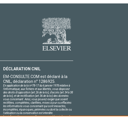
DÉCLARATION CNIL
EM-CONSULTE.COM est déclaré à la
CNIL, déclaration n° 1286925.
En application de la loi nº78-17 du 6 janvier 1978 relative à
l'informatique, aux fichiers et aux libertés, vous disposez
des droits d'opposition (art.26 de la loi), d'accès (art.34 à 38
de la loi), et de rectification (art.36 de la loi) des données
vous concernant. Ainsi, vous pouvez exiger que soient
rectifiées, complétées, clarifiées, mises à jour ou effacées
les informations vous concernant qui sont inexactes,
incomplètes, équivoques, périmées ou dont la collecte ou
l'utilisation ou la conservation est interdite.
Les informations personnelles concernant les visiteurs de
notre site, y compris leur identité, sont confidentielles.
Le responsable du site s'engage sur l'honneur à respecter
les conditions légales de confidentialité applicables en