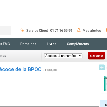
Service Client : 01 71 16 55 99
Mes alertes
Rechercher
és EMC
Domaines
Livres
Compléments
IRES
S'abonner
précoce de la BPOC
- 17/04/08
B