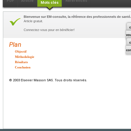
PDF
Article
Références
Mots clés
Bienvenue sur EM-consulte, la référence des professionnels de santé.
Article gratuit.
c
Connectez-vous pour en bénéficier!
vo
Plan
co
Objectif
Méthodologie
Résultats
Conclusion
© 2003 Elsevier Masson SAS. Tous droits réservés.