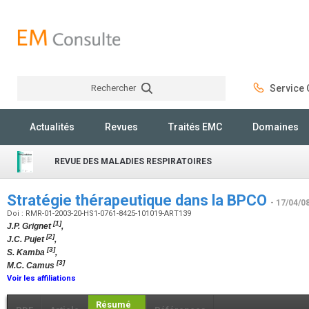
Rechercher
Service C
Rechercher
Actualités
Revues
Traités EMC
Domaines
REVUE DES MALADIES RESPIRATOIRES
Stratégie thérapeutique dans la BPCO
- 17/04/0
Doi : RMR-01-2003-20-HS1-0761-8425-101019-ART139
[1]
J.P. Grignet
,
[2]
J.C. Pujet
,
[3]
S. Kamba
,
[3]
M.C. Camus
Voir les affiliations
Résumé