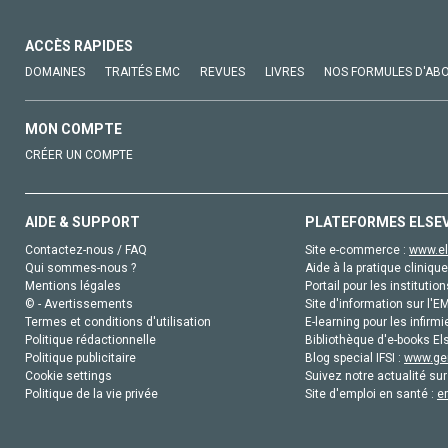
ACCÈS RAPIDES
DOMAINES
TRAITÉS EMC
REVUES
LIVRES
NOS FORMULES D'AB
MON COMPTE
CRÉER UN COMPTE
AIDE & SUPPORT
PLATEFORMES ELSE
Contactez-nous / FAQ
Site e-commerce :
www.el
Qui sommes-nous ?
Aide à la pratique clinique
Mentions légales
Portail pour les institution
© - Avertissements
Site d'information sur l'E
Termes et conditions d'utilisation
E-learning pour les infirmi
Politique rédactionnelle
Bibliothèque d'e-books Els
Politique publicitaire
Blog special IFSI :
www.gen
Cookie settings
Suivez notre actualité sur
Politique de la vie privée
Site d'emploi en santé :
e