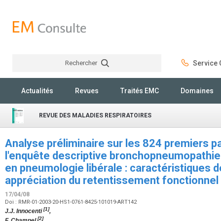
Rechercher
Service C
Rechercher
Actualités
Revues
Traités EMC
Domaines
REVUE DES MALADIES RESPIRATOIRES
Analyse préliminaire sur les 824 premiers p
l'enquête descriptive bronchopneumopathie
en pneumologie libérale : caractéristiques d
appréciation du retentissement fonctionnel
17/04/08
Doi : RMR-01-2003-20-HS1-0761-8425-101019-ART142
[1]
J.J. Innocenti
,
[2]
F. Champel
,