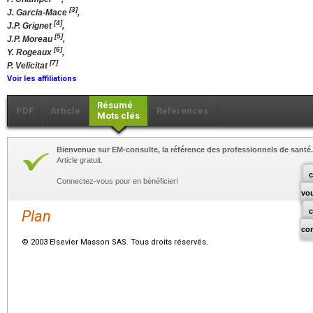
[3]
J. Garcia-Mace
,
[4]
J.P. Grignet
,
[5]
J.P. Moreau
,
[6]
Y. Rogeaux
,
[7]
P. Velicitat
Voir les affiliations
Résumé
PDF
Article
Références
Mots clés
Bienvenue sur EM-consulte, la référence des professionnels de santé.
Article gratuit.
c
Connectez-vous pour en bénéficier!
vo
Plan
co
© 2003 Elsevier Masson SAS. Tous droits réservés.