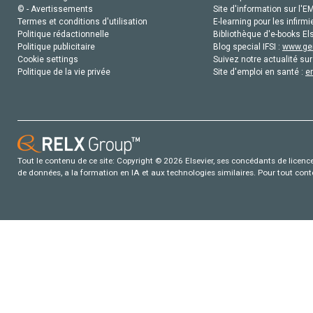
© - Avertissements
Site d'information sur l'E
Termes et conditions d'utilisation
E-learning pour les infirmi
Politique rédactionnelle
Bibliothèque d'e-books Els
Politique publicitaire
Blog special IFSI :
www.gen
Cookie settings
Suivez notre actualité sur
Politique de la vie privée
Site d'emploi en santé :
e
Tout le contenu de ce site: Copyright © 2026 Elsevier, ses concédants de licence e
de données, a la formation en IA et aux technologies similaires. Pour tout con