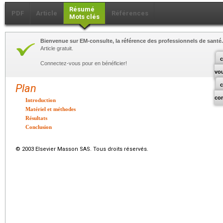
Résumé
PDF
Article
Références
Mots clés
Bienvenue sur EM-consulte, la référence des professionnels de santé.
Article gratuit.
c
Connectez-vous pour en bénéficier!
vo
Plan
co
Introduction
Matériel et méthodes
Résultats
Conclusion
© 2003 Elsevier Masson SAS. Tous droits réservés.