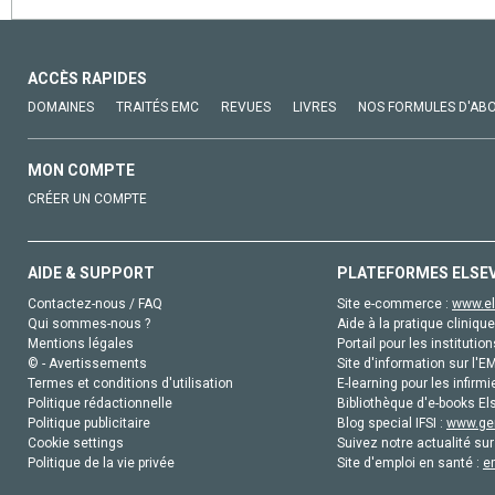
ACCÈS RAPIDES
DOMAINES
TRAITÉS EMC
REVUES
LIVRES
NOS FORMULES D'AB
MON COMPTE
CRÉER UN COMPTE
AIDE & SUPPORT
PLATEFORMES ELSE
Contactez-nous / FAQ
Site e-commerce :
www.el
Qui sommes-nous ?
Aide à la pratique clinique
Mentions légales
Portail pour les institution
© - Avertissements
Site d'information sur l'E
Termes et conditions d'utilisation
E-learning pour les infirmi
Politique rédactionnelle
Bibliothèque d'e-books Els
Politique publicitaire
Blog special IFSI :
www.gen
Cookie settings
Suivez notre actualité sur
Politique de la vie privée
Site d'emploi en santé :
e