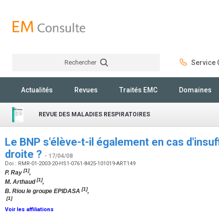
Rechercher
Service C
Rechercher
Actualités
Revues
Traités EMC
Domaines
REVUE DES MALADIES RESPIRATOIRES
Le BNP s'élève-t-il également en cas d'insuf
droite ?
- 17/04/08
Doi : RMR-01-2003-20-HS1-0761-8425-101019-ART149
[1]
P. Ray
,
[1]
M. Arthaud
,
[1]
B. Riou le groupe EPIDASA
,
[1]
Voir les affiliations