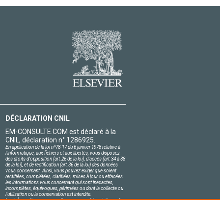
DÉCLARATION CNIL
EM-CONSULTE.COM est déclaré à la
CNIL, déclaration n° 1286925.
En application de la loi nº78-17 du 6 janvier 1978 relative à
l'informatique, aux fichiers et aux libertés, vous disposez
des droits d'opposition (art.26 de la loi), d'accès (art.34 à 38
de la loi), et de rectification (art.36 de la loi) des données
vous concernant. Ainsi, vous pouvez exiger que soient
rectifiées, complétées, clarifiées, mises à jour ou effacées
les informations vous concernant qui sont inexactes,
incomplètes, équivoques, périmées ou dont la collecte ou
l'utilisation ou la conservation est interdite.
Les informations personnelles concernant les visiteurs de
notre site, y compris leur identité, sont confidentielles.
Le responsable du site s'engage sur l'honneur à respecter
les conditions légales de confidentialité applicables en