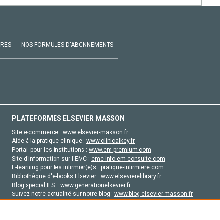
VRES
NOS FORMULES D'ABONNEMENTS
PLATEFORMES ELSEVIER MASSON
Site e-commerce :
www.elsevier-masson.fr
Aide à la pratique clinique :
www.clinicalkey.fr
Portail pour les institutions :
www.em-premium.com
Site d'information sur l'EMC :
emc-info.em-consulte.com
E-learning pour les infirmier(e)s :
pratique-infirmiere.com
Bibliothèque d'e-books Elsevier :
www.elsevierelibrary.fr
Blog special IFSI :
www.generationelsevier.fr
Suivez notre actualité sur notre blog :
www.blog-elsevier-masson.fr
Site d'emploi en santé :
emploisante.com