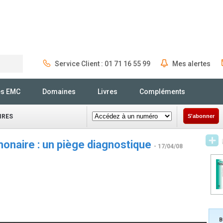
Service Client : 01 71 16 55 99
Mes alertes
Rechercher
és EMC
Domaines
Livres
Compléments
IRES
S'abonner
monaire : un piège diagnostique
- 17/04/08
B