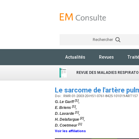
Rechercher
Actualités
Revues
Trait
REVUE DES MALADIES RESPIRATO
Le sarcome de l'artère pul
Doi : RMR-01-2003-20-HS1-0761-8425-101019-ART157
[1]
G. Le Garff
,
[1]
E. Briens
,
[1]
D. Lavarde
,
[2]
H. Delafargue
,
[1]
D. Coetmeur
Voir les affiliations